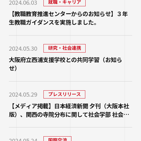
2024.06.03
就職・キャリア
進路状況
四天王寺大学同窓会
交通アクセス
学生ポータルサイト
性の多様性についての基本方針
短期大学部
学内研究費
奨学金
【教職教育推進センターからのお知らせ】３年
キャンパスマップ・施設紹介
ハラスメントに関する相談
各種証明書の申請
研究倫理審査
生教職ガイダンスを実施しました。
卒業生及び就職先アンケートについて
ハルカス大学
Webシラバス科目一覧
大学施設の貸出について
海外派遣の安全対策
四天王寺大学公式SNS
生活支援
社会連携
卒業生の就職支援について
2024.05.30
研究・社会連携
大学広報・報道関係
スクールバス
大阪府立西浦支援学校との共同学習（お知ら
地域連携・研究推進センター
人事採用ご担当の方へ
LINE
Instagram
YouTube
X
Facebook
せ）
大学広報
駐車場利用
自治体・企業・団体との連携協定一覧
報道関係／取材等のお問い合わせ
学生寮
高大連携プログラム
2024.05.29
プレスリリース
アルバイト紹介
みらい科学教育推進室
【メディア掲載】日本経済新聞 夕刊（大阪本社
落とし物・忘れ物
看護実践開発研究センター ～実施プログラム
版）、関西の寺院分布に関して社会学部 社会学
学内で地震が発生したら
科 藤谷 厚生教授のインタビュー記事が掲載され
知的・人的資源の公開（講師派遣）
ました。
2024.05.24
国際交流