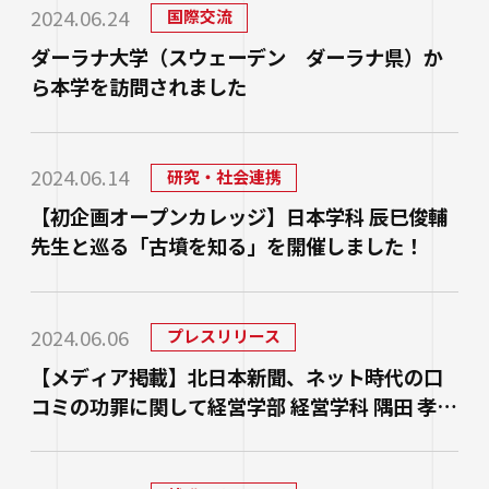
研究・社会連携
2024.06.24
国際交流
大学学章・ロゴ・学歌・応援歌
国際交流
教育学部
キャリアセンター
学費
ダーラナ大学（スウェーデン ダーラナ県）か
教育研究上の目的・3つのポリシー
奨学金
ら本学を訪問されました
国際交流
経営学部
関連サイト
教職教育推進センター
学び
情報公開
学費ローン
教員紹介
看護学部
講座案内・行事予定
グローバル教育センター（ランゲージプラザi
学校法人四天王寺学園
受験生の方
図書館
2024.06.14
研究・社会連携
学生支援
-Talk）
数理・データサイエンス・AI教育プログラム
在学生の方
四天王寺大学の取り組み
【初企画オープンカレッジ】日本学科 辰巳俊輔
人文社会学部（2023年度以前入学生）
あべのハルカスサテライトキャンパス
四天王寺高等学校／中学校
先生と巡る「古墳を知る」を開催しました！
クラブ・サークル紹介
高等教育推進センター
留学体験VOICE
保護者の方
学校法人四天王寺学園 中長期計画
社会学部人間福祉学科（2026年度以前入学
クラス担任制
キャリア教育
仏教文化研究所
四天王寺東高等学校／中学校
卒業生の方
生）
海外渡航プログラム
学生広報スタッフ
2024.06.06
学生サポートフロア
プレスリリース
企業・一般の方
研究
免許・資格
四天王寺小学校
大学へのご寄付について
【メディア掲載】北日本新聞、ネット時代の口
障害学生支援
経営学部（2026年度以前入学生）
キャンパスで国際交流
ご寄付をお考えの方へ
コミの功罪に関して経営学部 経営学科 隅田 孝教
保健センター
卒業生紹介
公正な研究活動の推進
授のインタビュー記事が掲載されました。
四天王寺大学後援会
キャンパス・施設紹介
教職員サイト
大学院
留学希望者向け情報
学生相談室
外部研究費（科研費等）