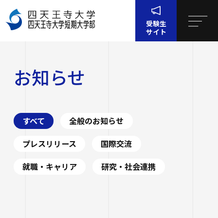
受験生
サイト
ホーム
お知らせ
お知らせ
四天王寺大学について
四天王寺大学について
大学・大学院・短大
すべて
全般のお知らせ
大学・大学院・短大
学生生活
四天王寺大学の概要
プレスリリース
国際交流
学生生活
就職・キャリア支援
就職・キャリア
研究・社会連携
文学部
学長挨拶
建学の精神・学園訓
就職・キャリア支援
研究・社会連携
社会学部
学費・奨学金
沿革