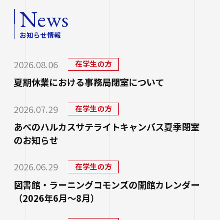
研究・社会連携
大学学章・ロゴ・学歌・応援歌
国際交流
教育学部
News
キャリアセンター
学費
教育研究上の目的・3つのポリシー
奨学金
お知らせ情報
国際交流
経営学部
関連サイト
教職教育推進センター
学び
情報公開
学費ローン
2026.08.06
在学生の方
教員紹介
看護学部
講座案内・行事予定
グローバル教育センター（ランゲージプラザi
学校法人四天王寺学園
受験生の方
図書館
学生支援
夏期休業における事務局閉室について
-Talk）
数理・データサイエンス・AI教育プログラム
在学生の方
四天王寺大学の取り組み
人文社会学部（2023年度以前入学生）
あべのハルカスサテライトキャンパス
四天王寺高等学校／中学校
2026.07.29
在学生の方
クラブ・サークル紹介
高等教育推進センター
留学体験VOICE
保護者の方
あべのハルカスサテライトキャンパス夏季閉室
学校法人四天王寺学園 中長期計画
社会学部人間福祉学科（2026年度以前入学
クラス担任制
キャリア教育
仏教文化研究所
四天王寺東高等学校／中学校
卒業生の方
のお知らせ
生）
海外渡航プログラム
学生広報スタッフ
学生サポートフロア
企業・一般の方
研究
免許・資格
四天王寺小学校
2026.06.29
在学生の方
大学へのご寄付について
障害学生支援
経営学部（2026年度以前入学生）
キャンパスで国際交流
ご寄付をお考えの方へ
図書館・ラーニングコモンズの開館カレンダー
保健センター
卒業生紹介
公正な研究活動の推進
四天王寺大学後援会
キャンパス・施設紹介
（2026年6月～8月）
教職員サイト
大学院
留学希望者向け情報
学生相談室
外部研究費（科研費等）