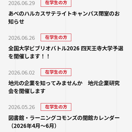
2026.06.29
進路状況
在学生の方
四天王寺大学同窓会
交通アクセス
学生ポータルサイト
性の多様性についての基本方針
短期大学部
学内研究費
奨学金
あべのハルカスサテライトキャンパス閉室のお
キャンパスマップ・施設紹介
ハラスメントに関する相談
各種証明書の申請
研究倫理審査
卒業生及び就職先アンケートについて
知らせ
ハルカス大学
Webシラバス科目一覧
大学施設の貸出について
海外派遣の安全対策
四天王寺大学公式SNS
生活支援
2026.06.26
在学生の方
社会連携
卒業生の就職支援について
大学広報・報道関係
全国大学ビブリオバトル2026 四天王寺大学予選
スクールバス
を開催します！！
地域連携・研究推進センター
人事採用ご担当の方へ
LINE
Instagram
YouTube
X
Facebook
大学広報
駐車場利用
自治体・企業・団体との連携協定一覧
2026.06.02
在学生の方
報道関係／取材等のお問い合わせ
学生寮
高大連携プログラム
地元の企業を知ってみませんか 地元企業研究
アルバイト紹介
会を開催します
みらい科学教育推進室
落とし物・忘れ物
看護実践開発研究センター ～実施プログラム
2026.05.26
在学生の方
学内で地震が発生したら
知的・人的資源の公開（講師派遣）
図書館・ラーニングコモンズの開館カレンダー
（2026年4月～6月）