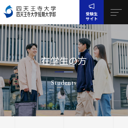
受験生
サイト
四天王寺大学について
在学生の方
四天王寺大学について
大学・大学院・短大
大学・大学院・短大
学生生活
四天王寺大学の概要
Students
学生生活
就職・キャリア支援
文学部
学長挨拶
建学の精神・学園訓
就職・キャリア支援
研究・社会連携
社会学部
学費・奨学金
沿革
ホーム
在学生の方