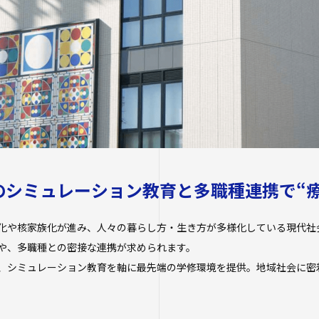
学校法人四天王
保健センター
年度以前入学
研究倫理審査
学生広報スタッ
学生相談室
進路状況
経営学部（20
大学へのご寄付
性の多様性につ
社会連携
生）
卒業生及び就
ハラスメントに
について
キャンパス・施
地域連携・研究
大学院
生活支援
自治体・企業・
卒業生の就職
一覧
交通アクセス
短期大学部
高大連携プログ
キャンパスマッ
スクールバス
人事採用ご担
みらい科学教育
大学施設の貸出
駐車場利用
Webシラバ
のシミュレーション教育と多職種連携で“
看護実践開発研
学生寮
プログラム
大学広報・報道
化や核家族化が進み、人々の暮らし方・生き方が多様化している現代社
アルバイト紹介
知的・人的資源
や、多職種との密接な連携が求められます。
遣）
落とし物・忘れ
大学広報
、シミュレーション教育を軸に最先端の学修環境を提供。地域社会に密
学内で地震が発
報道関係／取材
生涯学習・公開