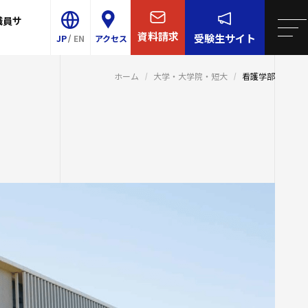
職員サ
学について
院・短大
リア支援
連携
王寺学園
四天王寺大学について
資料請求
受験生
サイト
JP
EN
アクセス
学校／中学校
大学・大学院・短大
概要
ター
育センター（ラ
ホーム
大学・大学院・短大
看護学部
Shitennoji University
-Talk）
等学校／中学校
学生生活
センター
E
イエンス・AI教育プ
園訓
就職・キャリア支援
事予定
校
グラム
ンター
研究・社会連携
・学歌・応援歌
スサテライト
後援会
国際交流
的・3つのポリシー
国際交流
同窓会
ル紹介
け情報
関連サイト
2023年度以前
の推進
ロア
取り組み
研費等）
祉学科（2026
全対策