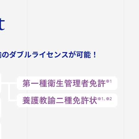
ジ
t
ム
座
諭のダブルライセンスが可能！