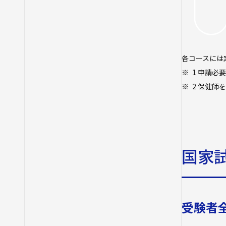
各コースには
1 申請必
2 保健
国家
受験者