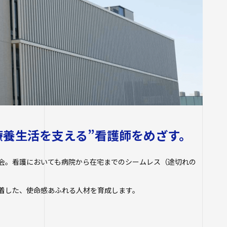
学生ポータルサイト
寺学園 中長期計画
生）
各種証明書の申請
フ
26年度以前入学
について
いての基本方針
四天王寺大学公式SNS
職先アンケート
関する相談
設紹介
推進センター
団体との連携協定
支援について
ラム
プ・施設紹介
当の方へ
推進室
について
ス科目一覧
療養生活を支える”看護師をめざす。
究センター ～実施
関係
会。看護においても病院から在宅までのシームレス（途切れの
の公開（講師派
物
着した、使命感あふれる人材を育成します。
生したら
等のお問い合わせ
講座