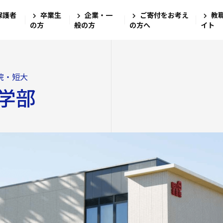
保護者
卒業生
企業・一
ご寄付をお考え
教
四天王寺大
大学・大学
学生生活
就職・キャ
研究・社会
国際交流
学校法人四天
の方
般の方
の方へ
イト
四天王寺高等
四天王寺大学の
学費・奨学金
学び
文学部
キャリアセン
グローバル教
ンゲージプラザi
四天王寺東高
院・短大
社会学部
教職教育推進
学長挨拶
学費
図書館
学部
留学体験VOIC
数理・データサ
建学の精神・学
奨学金
ログラム
教育学部
講座案内・行
四天王寺小学
沿革
学費ローン
海外渡航プロ
高等教育推進セ
大学学章・ロゴ
経営学部
あべのハルカ
仏教文化研究所
四天王寺大学
学生支援
キャンパス
キャンパスで
教育研究上の目
看護学部
情報公開
研究
四天王寺大学
クラブ・サーク
キャリア教育
留学希望者向
教員紹介
クラス担任制
人文社会学部（
公正な研究活動
ハルカス大学
入学生）
免許・資格
奨学金
学生サポートフ
四天王寺大学の
外部研究費（科
障害学生支援
社会学部人間福
卒業生紹介
学内研究費
海外派遣の安