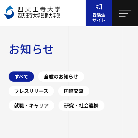
受験生
サイト
ホーム
お知らせ
お知らせ
四天王寺大学について
四天王寺大学について
大学・大学院・短大
すべて
全般のお知らせ
大学・大学院・短大
学生生活
四天王寺大学の概要
プレスリリース
国際交流
学生生活
就職・キャリア支援
就職・キャリア
研究・社会連携
文学部
学長挨拶
建学の精神・学園訓
就職・キャリア支援
研究・社会連携
社会学部
学費・奨学金
沿革