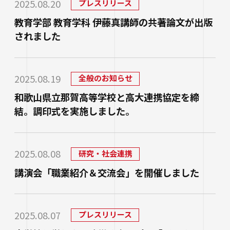
2025.08.20
プレスリリース
進路状況
四天王寺大学同窓会
交通アクセス
学生ポータルサイト
性の多様性についての基本方針
短期大学部
学内研究費
奨学金
教育学部 教育学科 伊藤真講師の共著論文が出版
キャンパスマップ・施設紹介
ハラスメントに関する相談
各種証明書の申請
研究倫理審査
されました
人事採用ご担当の方へ
ハルカス大学
Webシラバス科目一覧
大学施設の貸出について
海外派遣の安全対策
四天王寺大学公式SNS
生活支援
社会連携
卒業生の就職支援について
2025.08.19
全般のお知らせ
大学広報・報道関係
スクールバス
和歌山県立那賀高等学校と高大連携協定を締
地域連携・研究推進センター
LINE
Instagram
YouTube
X
Facebook
結。調印式を実施しました。
大学広報
駐車場利用
自治体・企業・団体との連携協定一覧
報道関係／取材等のお問い合わせ
学生寮
高大連携プログラム
2025.08.08
研究・社会連携
アルバイト紹介
みらい科学教育推進室
講演会「職業紹介＆交流会」を開催しました
落とし物・忘れ物
看護実践開発研究センター ～実施プログラム
学内で地震が発生したら
知的・人的資源の公開（講師派遣）
2025.08.07
プレスリリース