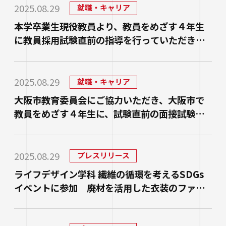
研究・社会連携
2025.08.29
就職・キャリア
大学学章・ロゴ・学歌・応援歌
国際交流
教育学部
キャリアセンター
学費
本学卒業生現役教員より、教員をめざす４年生
教育研究上の目的・3つのポリシー
奨学金
に教員採用試験直前の指導を行っていただきま
国際交流
経営学部
関連サイト
教職教育推進センター
学び
情報公開
学費ローン
した。【教職教育推進センターからのお知ら
せ】
教員紹介
看護学部
講座案内・行事予定
グローバル教育センター（ランゲージプラザi
学校法人四天王寺学園
受験生の方
図書館
2025.08.29
就職・キャリア
学生支援
-Talk）
数理・データサイエンス・AI教育プログラム
在学生の方
四天王寺大学の取り組み
大阪市教育委員会にご協力いただき、大阪市で
人文社会学部（2023年度以前入学生）
あべのハルカスサテライトキャンパス
四天王寺高等学校／中学校
教員をめざす４年生に、試験直前の面接試験対
クラブ・サークル紹介
高等教育推進センター
留学体験VOICE
保護者の方
策会を実施しました。【教職教育推進センター
学校法人四天王寺学園 中長期計画
社会学部人間福祉学科（2026年度以前入学
クラス担任制
キャリア教育
仏教文化研究所
四天王寺東高等学校／中学校
からのお知らせ】
卒業生の方
生）
海外渡航プログラム
学生広報スタッフ
2025.08.29
学生サポートフロア
プレスリリース
企業・一般の方
研究
免許・資格
四天王寺小学校
大学へのご寄付について
ライフデザイン学科 繊維の循環を考えるSDGs
障害学生支援
経営学部（2026年度以前入学生）
キャンパスで国際交流
ご寄付をお考えの方へ
イベントに参加 廃材を活用した衣装のファッ
保健センター
卒業生紹介
公正な研究活動の推進
ションショーとワークショップを実施
四天王寺大学後援会
キャンパス・施設紹介
教職員サイト
大学院
留学希望者向け情報
学生相談室
外部研究費（科研費等）