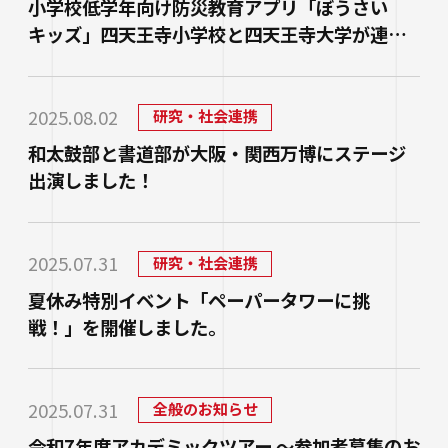
生涯学習・公開講座
小学校低学年向け防災教育アプリ「ぼうさい
キッズ」四天王寺小学校と四天王寺大学が連携
し開発、全国の児童に活用可能
オープンカレッジ
たいし塾
2025.08.02
研究・社会連携
公開シンポジウム
和太鼓部と書道部が大阪・関西万博にステージ
出演しました！
その他の公開講座
2025.07.31
研究・社会連携
夏休み特別イベント「ペーパータワーに挑
戦！」を開催しました。
2025.07.31
全般のお知らせ
令和7年度アカデミックツアー ～参加者募集のお