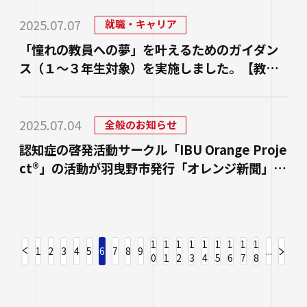
2025.07.07
就職・キャリア
「憧れの教員への夢」を叶えるためのガイダン
ス（１～３年生対象）を実施しました。【教職
教育推進センターからのお知らせ】
2025.07.04
全般のお知らせ
認知症の啓発活動サークル「IBU Orange Proje
ct®」の活動が羽曳野市発行「オレンジ新聞」に
掲載されます
1
1
1
1
1
1
1
1
1
1
2
3
4
5
6
7
8
9
...
0
1
2
3
4
5
6
7
8