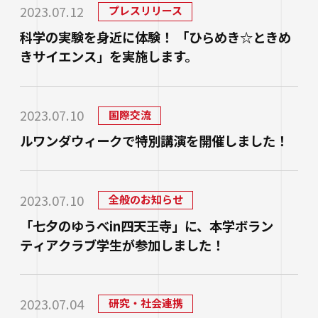
研究・社会連携
2023.07.12
プレスリリース
大学学章・ロゴ・学歌・応援歌
国際交流
教育学部
キャリアセンター
学費
科学の実験を身近に体験！ 「ひらめき☆ときめ
教育研究上の目的・3つのポリシー
奨学金
きサイエンス」を実施します。
国際交流
経営学部
関連サイト
教職教育推進センター
学び
情報公開
学費ローン
教員紹介
看護学部
講座案内・行事予定
グローバル教育センター（ランゲージプラザi
学校法人四天王寺学園
受験生の方
図書館
2023.07.10
国際交流
学生支援
-Talk）
数理・データサイエンス・AI教育プログラム
在学生の方
四天王寺大学の取り組み
ルワンダウィークで特別講演を開催しました！
人文社会学部（2023年度以前入学生）
あべのハルカスサテライトキャンパス
四天王寺高等学校／中学校
クラブ・サークル紹介
高等教育推進センター
留学体験VOICE
保護者の方
学校法人四天王寺学園 中長期計画
社会学部人間福祉学科（2026年度以前入学
クラス担任制
キャリア教育
仏教文化研究所
四天王寺東高等学校／中学校
2023.07.10
全般のお知らせ
卒業生の方
生）
海外渡航プログラム
学生広報スタッフ
学生サポートフロア
「七夕のゆうべin四天王寺」に、本学ボラン
企業・一般の方
研究
免許・資格
四天王寺小学校
大学へのご寄付について
ティアクラブ学生が参加しました！
障害学生支援
経営学部（2026年度以前入学生）
キャンパスで国際交流
ご寄付をお考えの方へ
保健センター
卒業生紹介
公正な研究活動の推進
四天王寺大学後援会
キャンパス・施設紹介
教職員サイト
大学院
留学希望者向け情報
2023.07.04
研究・社会連携
学生相談室
外部研究費（科研費等）