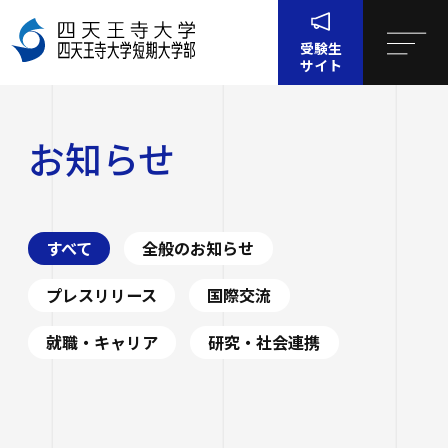
受験生
サイト
ホーム
お知らせ
お知らせ
四天王寺大学について
四天王寺大学について
大学・大学院・短大
すべて
全般のお知らせ
大学・大学院・短大
学生生活
四天王寺大学の概要
プレスリリース
国際交流
学生生活
就職・キャリア支援
就職・キャリア
研究・社会連携
文学部
学長挨拶
建学の精神・学園訓
就職・キャリア支援
研究・社会連携
社会学部
学費・奨学金
沿革