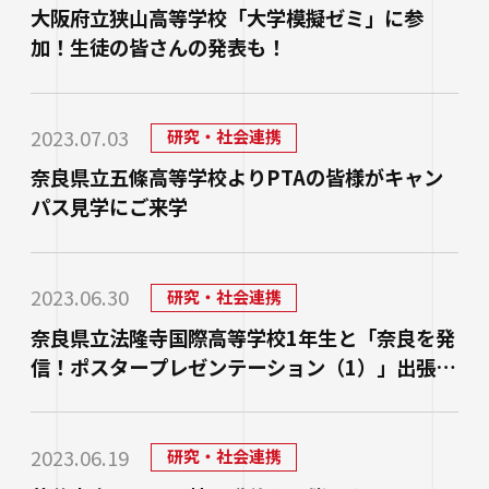
進路状況
四天王寺大学同窓会
大阪府立狭山高等学校「大学模擬ゼミ」に参
交通アクセス
学生ポータルサイト
性の多様性についての基本方針
短期大学部
学内研究費
奨学金
加！生徒の皆さんの発表も！
キャンパスマップ・施設紹介
ハラスメントに関する相談
各種証明書の申請
研究倫理審査
人事採用ご担当の方へ
ハルカス大学
Webシラバス科目一覧
大学施設の貸出について
海外派遣の安全対策
四天王寺大学公式SNS
生活支援
2023.07.03
研究・社会連携
社会連携
卒業生の就職支援について
大学広報・報道関係
奈良県立五條高等学校よりPTAの皆様がキャン
スクールバス
パス見学にご来学
地域連携・研究推進センター
LINE
Instagram
YouTube
X
Facebook
大学広報
駐車場利用
自治体・企業・団体との連携協定一覧
報道関係／取材等のお問い合わせ
学生寮
2023.06.30
高大連携プログラム
研究・社会連携
アルバイト紹介
奈良県立法隆寺国際高等学校1年生と「奈良を発
みらい科学教育推進室
信！ポスタープレゼンテーション（1）」出張授
落とし物・忘れ物
看護実践開発研究センター ～実施プログラム
業を実施
学内で地震が発生したら
知的・人的資源の公開（講師派遣）
2023.06.19
研究・社会連携