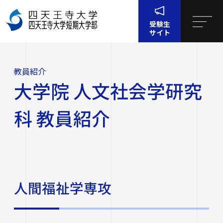
受験生
サイト
ホー
大学・短大・大
教員紹
大学院 人文社会学研究科 教員
ム
学院
介
紹介
教員紹介
四天王寺大学について
大学院 人文社会学研究
四天王寺大学について
大学・大学院・短大
科 教員紹介
大学・大学院・短大
学生生活
四天王寺大学の概要
学生生活
就職・キャリア支援
文学部
学長挨拶
人間福祉学専攻
建学の精神・学園訓
就職・キャリア支援
研究・社会連携
社会学部
学費・奨学金
沿革