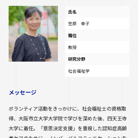
研究・社会連携
大学学章・ロゴ・学歌・応援歌
国際交流
教育学部
キャリアセンター
学費
氏名
教育研究上の目的・3つのポリシー
奨学金
国際交流
笠原 幸子
経営学部
関連サイト
教職教育推進センター
学び
情報公開
学費ローン
職位
教員紹介
看護学部
講座案内・行事予定
グローバル教育センター（ランゲージプラザi
学校法人四天王寺学園
受験生の方
図書館
教授
学生支援
-Talk）
数理・データサイエンス・AI教育プログラム
研究分野
在学生の方
四天王寺大学の取り組み
人文社会学部（2023年度以前入学生）
あべのハルカスサテライトキャンパス
四天王寺高等学校／中学校
クラブ・サークル紹介
社会福祉学
高等教育推進センター
留学体験VOICE
保護者の方
学校法人四天王寺学園 中長期計画
社会学部人間福祉学科（2026年度以前入学
クラス担任制
キャリア教育
仏教文化研究所
四天王寺東高等学校／中学校
卒業生の方
生）
メッセージ
海外渡航プログラム
学生広報スタッフ
学生サポートフロア
企業・一般の方
研究
免許・資格
四天王寺小学校
大学へのご寄付について
障害学生支援
ボランティア活動をきっかけに、社会福祉士の資格取
経営学部（2026年度以前入学生）
キャンパスで国際交流
ご寄付をお考えの方へ
得、大阪市立大学大学院で学びを深めた後、四天王寺
保健センター
卒業生紹介
公正な研究活動の推進
四天王寺大学後援会
キャンパス・施設紹介
教職員サイト
大学院
大学に着任。「意思決定支援」を重視した認知症高齢
留学希望者向け情報
学生相談室
外部研究費（科研費等）
者ケアのために、ノンバーバルコミュニケーションを