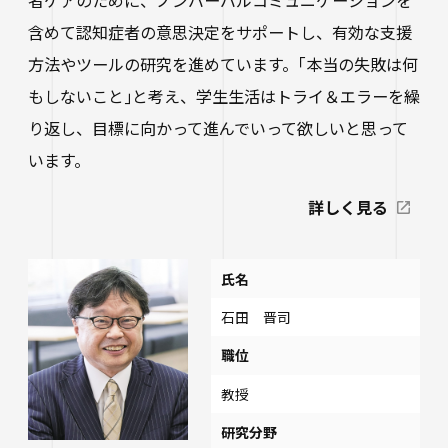
進路状況
四天王寺大学同窓会
交通アクセス
学生ポータルサイト
性の多様性についての基本方針
短期大学部
学内研究費
含めて認知症者の意思決定をサポートし、有効な支援
奨学金
キャンパスマップ・施設紹介
ハラスメントに関する相談
各種証明書の申請
方法やツールの研究を進めています。｢本当の失敗は何
研究倫理審査
卒業生及び就職先アンケートについて
ハルカス大学
Webシラバス科目一覧
もしないこと｣と考え、学生生活はトライ＆エラーを繰
大学施設の貸出について
海外派遣の安全対策
四天王寺大学公式SNS
生活支援
社会連携
り返し、目標に向かって進んでいって欲しいと思って
卒業生の就職支援について
大学広報・報道関係
います。
スクールバス
地域連携・研究推進センター
人事採用ご担当の方へ
LINE
Instagram
YouTube
X
Facebook
詳しく見る
大学広報
駐車場利用
自治体・企業・団体との連携協定一覧
報道関係／取材等のお問い合わせ
学生寮
高大連携プログラム
氏名
アルバイト紹介
みらい科学教育推進室
石田 晋司
落とし物・忘れ物
看護実践開発研究センター ～実施プログラム
職位
学内で地震が発生したら
知的・人的資源の公開（講師派遣）
教授
研究分野