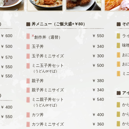
）
丼メニュー（ご飯大盛+￥80）
そ
￥ 600
￥ 550
ラ
※
創作丼（週替）
味
￥ 500
玉子丼
￥ 340
お
玉子丼ミニサイズ
￥ 300
￥ 570
お
ミニ玉子丼セット
￥ 500
￥ 550
（うどんorそば）
ミ
￥ 550
親子丼
￥ 380
親子丼ミニサイズ
￥ 340
ア
）
ミニ親子丼セット
￥ 540
か
（うどんorそば）
￥ 400
か
カツ丼
￥ 400
￥ 550
か
カツ丼ミニサイズ
￥ 360