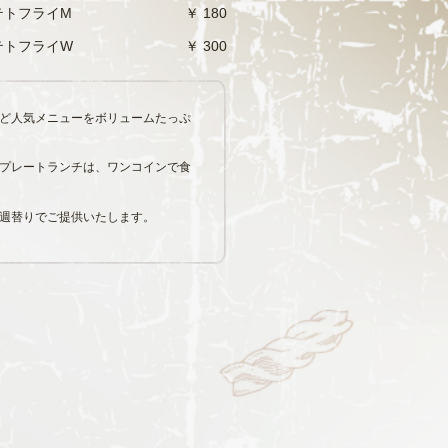
テトフライM
￥ 180
テトフライW
￥ 300
ど人気メニューをボリュームたっぷ
プレートランチは、ワンコインで食
週替りでご提供いたします。