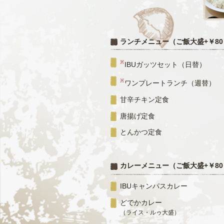
ランチメニュー（ご飯大盛+￥80
※
IBUガッツセット（日替）
※
ワンプレートランチ（週替）
甘辛チキン定食
唐揚げ定食
とんかつ定食
カレーメニュー（ご飯大盛+￥80
IBUキャンパスカレー
どでかカレー
（ライス・ルゥ大盛）