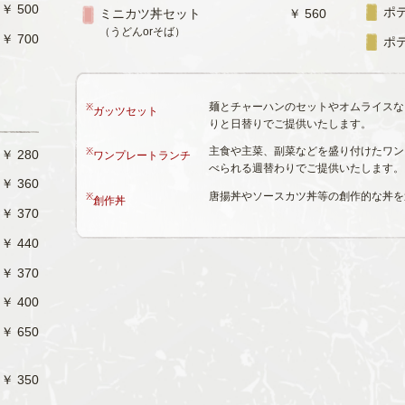
￥ 500
ポ
ミニカツ丼セット
￥ 560
（うどんorそば）
￥ 700
ポ
麺とチャーハンのセットやオムライスな
※
ガッツセット
りと日替りでご提供いたします。
主食や主菜、副菜などを盛り付けたワン
※
￥ 280
ワンプレートランチ
べられる週替わりでご提供いたします。
￥ 360
唐揚丼やソースカツ丼等の創作的な丼を
※
創作丼
￥ 370
￥ 440
￥ 370
￥ 400
￥ 650
￥ 350