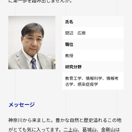
に第一歩を踏み出しませんか。
氏名
間辺 広樹
職位
教授
研究分野
教育工学、情報科学、情報考
古学、感染症疫学
メッセージ
神奈川から来ました。豊かな自然と歴史溢れるこの地
がとても気に入ってます。二上山、葛城山、金剛山は