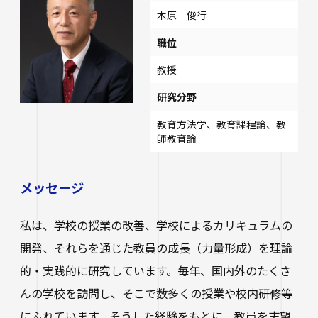
研究・社会連携
大学学章・ロゴ・学歌・応援歌
国際交流
教育学部
木原 俊行
キャリアセンター
学費
教育研究上の目的・3つのポリシー
職位
奨学金
国際交流
経営学部
関連サイト
教職教育推進センター
学び
情報公開
教授
学費ローン
教員紹介
研究分野
看護学部
講座案内・行事予定
グローバル教育センター（ランゲージプラザi
学校法人四天王寺学園
受験生の方
図書館
学生支援
-Talk）
教育方法学、教育課程論、教
数理・データサイエンス・AI教育プログラム
在学生の方
四天王寺大学の取り組み
師教育論
人文社会学部（2023年度以前入学生）
あべのハルカスサテライトキャンパス
四天王寺高等学校／中学校
クラブ・サークル紹介
高等教育推進センター
留学体験VOICE
保護者の方
学校法人四天王寺学園 中長期計画
メッセージ
社会学部人間福祉学科（2026年度以前入学
クラス担任制
キャリア教育
仏教文化研究所
四天王寺東高等学校／中学校
卒業生の方
生）
海外渡航プログラム
学生広報スタッフ
学生サポートフロア
私は、学校の授業の改善、学校によるカリキュラムの
企業・一般の方
研究
免許・資格
四天王寺小学校
大学へのご寄付について
障害学生支援
開発、それらを通じた教員の成長（力量形成）を理論
経営学部（2026年度以前入学生）
キャンパスで国際交流
ご寄付をお考えの方へ
的・実践的に研究しています。毎年、国内外のたくさ
保健センター
卒業生紹介
公正な研究活動の推進
四天王寺大学後援会
キャンパス・施設紹介
教職員サイト
んの学校を訪問し、そこで数多くの授業や校内研修等
大学院
留学希望者向け情報
学生相談室
外部研究費（科研費等）
にふれています。そうした経験をもとに、教員を志望