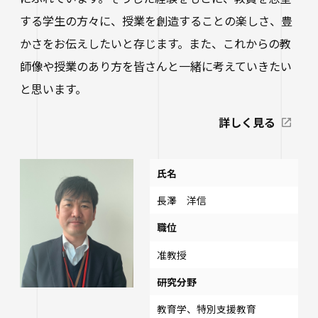
進路状況
四天王寺大学同窓会
交通アクセス
学生ポータルサイト
性の多様性についての基本方針
短期大学部
学内研究費
する学生の方々に、授業を創造することの楽しさ、豊
奨学金
キャンパスマップ・施設紹介
かさをお伝えしたいと存じます。また、これからの教
ハラスメントに関する相談
各種証明書の申請
研究倫理審査
卒業生及び就職先アンケートについて
ハルカス大学
Webシラバス科目一覧
師像や授業のあり方を皆さんと一緒に考えていきたい
大学施設の貸出について
海外派遣の安全対策
四天王寺大学公式SNS
生活支援
と思います。
社会連携
卒業生の就職支援について
大学広報・報道関係
詳しく見る
スクールバス
地域連携・研究推進センター
人事採用ご担当の方へ
LINE
Instagram
YouTube
X
Facebook
大学広報
駐車場利用
自治体・企業・団体との連携協定一覧
氏名
報道関係／取材等のお問い合わせ
学生寮
高大連携プログラム
長澤 洋信
アルバイト紹介
みらい科学教育推進室
職位
落とし物・忘れ物
看護実践開発研究センター ～実施プログラム
准教授
学内で地震が発生したら
知的・人的資源の公開（講師派遣）
研究分野
教育学、特別支援教育