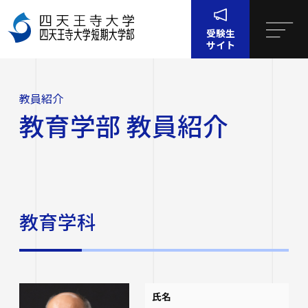
受験生
サイト
ホーム
大学・短大・大学院
教員紹介
教育学部 教員紹介
教員紹介
四天王寺大学について
教育学部 教員紹介
四天王寺大学について
大学・大学院・短大
大学・大学院・短大
学生生活
四天王寺大学の概要
教育学科
学生生活
就職・キャリア支援
文学部
学長挨拶
建学の精神・学園訓
就職・キャリア支援
研究・社会連携
社会学部
学費・奨学金
沿革
氏名