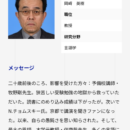
岡﨑 英樹
職位
教授
研究分野
言語学
メッセージ
二十歳前後のころ、影響を受けた方々：予備校講師・
牧野剛先生。狭苦しい受験勉強の地獄から救っていた
だいた。読書にのめり込み成績は下がったが。次いで
N.チョムスキー氏。京都で講演を聞きファンになっ
た。以来、自らの愚鈍さを思い知らされた。そして、
最大の恩師、本学元教授・伴康哉先生。多くの言語に