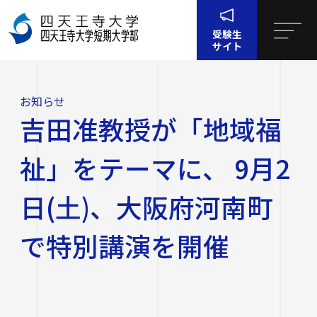
受験生
サイト
ホー
お知
吉田准教授が「地域福祉」をテーマに、 9月2日(土)、
ム
らせ
大阪府河南町で特別講演を開催
お知らせ
四天王寺大学について
吉田准教授が「地域福
四天王寺大学について
大学・大学院・短大
祉」をテーマに、 9月2
大学・大学院・短大
学生生活
日(土)、大阪府河南町
四天王寺大学の概要
で特別講演を開催
学生生活
就職・キャリア支援
文学部
学長挨拶
建学の精神・学園訓
就職・キャリア支援
研究・社会連携
社会学部
学費・奨学金
沿革