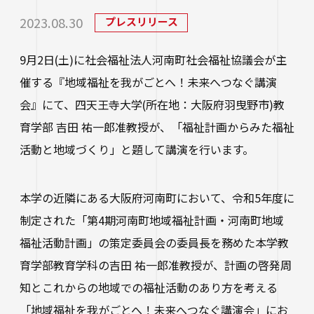
研究・社会連携
大学学章・ロゴ・学歌・応援歌
国際交流
教育学部
キャリアセンター
学費
2023.08.30
プレスリリース
教育研究上の目的・3つのポリシー
奨学金
国際交流
経営学部
関連サイト
9月2日(土)に社会福祉法人河南町社会福祉協議会が主
教職教育推進センター
学び
情報公開
学費ローン
催する『地域福祉を我がごとへ！未来へつなぐ講演
教員紹介
看護学部
講座案内・行事予定
会』にて、四天王寺大学(所在地：大阪府羽曳野市)教
グローバル教育センター（ランゲージプラザi
学校法人四天王寺学園
受験生の方
図書館
学生支援
-Talk）
育学部 吉田 祐一郎准教授が、「福祉計画からみた福祉
数理・データサイエンス・AI教育プログラム
在学生の方
四天王寺大学の取り組み
人文社会学部（2023年度以前入学生）
あべのハルカスサテライトキャンパス
活動と地域づくり」と題して講演を行います。
四天王寺高等学校／中学校
クラブ・サークル紹介
高等教育推進センター
留学体験VOICE
保護者の方
学校法人四天王寺学園 中長期計画
社会学部人間福祉学科（2026年度以前入学
クラス担任制
キャリア教育
仏教文化研究所
四天王寺東高等学校／中学校
本学の近隣にある大阪府河南町において、令和5年度に
卒業生の方
生）
海外渡航プログラム
学生広報スタッフ
学生サポートフロア
制定された「第4期河南町地域福祉計画・河南町地域
企業・一般の方
研究
免許・資格
四天王寺小学校
大学へのご寄付について
福祉活動計画」の策定委員会の委員長を務めた本学教
障害学生支援
経営学部（2026年度以前入学生）
キャンパスで国際交流
ご寄付をお考えの方へ
育学部教育学科の吉田 祐一郎准教授が、計画の啓発周
保健センター
卒業生紹介
公正な研究活動の推進
四天王寺大学後援会
キャンパス・施設紹介
知とこれからの地域での福祉活動のあり方を考える
教職員サイト
大学院
留学希望者向け情報
学生相談室
外部研究費（科研費等）
「地域福祉を我がごとへ！未来へつなぐ講演会」にお