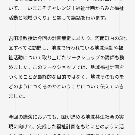
進路状況
四天王寺大学同窓会
交通アクセス
学生ポータルサイト
性の多様性についての基本方針
いて、「いまこそチャレンジ！福祉計画からみた福祉
短期大学部
学内研究費
奨学金
キャンパスマップ・施設紹介
活動と地域づくり」と題して講話を行います。
ハラスメントに関する相談
各種証明書の申請
研究倫理審査
卒業生及び就職先アンケートについて
ハルカス大学
Webシラバス科目一覧
大学施設の貸出について
海外派遣の安全対策
四天王寺大学公式SNS
生活支援
吉田准教授は今回の計画策定にあたり、河南町内の5地
社会連携
卒業生の就職支援について
大学広報・報道関係
区すべてに訪問し、地域で行われている地域活動や福
スクールバス
祉活動について取り上げたワークショップの講師も務
地域連携・研究推進センター
人事採用ご担当の方へ
LINE
Instagram
YouTube
X
Facebook
大学広報
めました。このワークショップでは、地域福祉計画を
駐車場利用
自治体・企業・団体との連携協定一覧
つくることが最終的な目的ではなく、地域そのものを
報道関係／取材等のお問い合わせ
学生寮
高大連携プログラム
どのようにつくるのかということについて伝えていき
アルバイト紹介
みらい科学教育推進室
ました。
落とし物・忘れ物
看護実践開発研究センター ～実施プログラム
学内で地震が発生したら
今回の講演においても、国が進める地域共生社会の実
知的・人的資源の公開（講師派遣）
現に向けて、完成した福祉計画をもとにどのように活