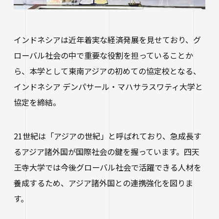
進路状況
四天王寺大学同窓会
交通アクセス
学生ポータルサイト
性の多様性についての基本方針
短期大学部
学内研究費
奨学金
キャンパスマップ・施設紹介
ハラスメントに関する相談
各種証明書の申請
研究倫理審査
卒業生及び就職先アンケートについて
ハルカス大学
インドネシアは近年着実な経済発展を見せており、グ
Webシラバス科目一覧
大学施設の貸出について
海外派遣の安全対策
ローバル社会の中で重要な役割を担っていることか
四天王寺大学公式SNS
生活支援
社会連携
卒業生の就職支援について
ら、本学として東南アジアの初めての協定校となる、
大学広報・報道関係
インドネシア デンパサール・マハサラスワティ大学と
スクールバス
地域連携・研究推進センター
人事採用ご担当の方へ
LINE
Instagram
YouTube
X
Facebook
協定を締結。
大学広報
駐車場利用
自治体・企業・団体との連携協定一覧
報道関係／取材等のお問い合わせ
学生寮
高大連携プログラム
21世紀は「アジアの世紀」と呼ばれており、急成長す
アルバイト紹介
るアジア諸外国が国際社会の鍵を握っています。四天
みらい科学教育推進室
王寺大学では今後グローバル社会で活躍できる人材を
落とし物・忘れ物
看護実践開発研究センター ～実施プログラム
養成するため、アジア諸外国との連携強化を図りま
学内で地震が発生したら
知的・人的資源の公開（講師派遣）
す。