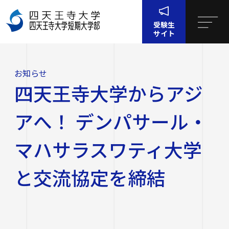
受験生
サイト
ホー
お知
四天王寺大学からアジアへ！ デンパサール・マハサラ
ム
らせ
スワティ大学と交流協定を締結
お知らせ
四天王寺大学について
四天王寺大学からアジ
四天王寺大学について
大学・大学院・短大
アへ！ デンパサール・
大学・大学院・短大
学生生活
マハサラスワティ大学
四天王寺大学の概要
と交流協定を締結
学生生活
就職・キャリア支援
文学部
学長挨拶
建学の精神・学園訓
就職・キャリア支援
研究・社会連携
社会学部
学費・奨学金
沿革