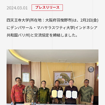
研究・社会連携
大学学章・ロゴ・学歌・応援歌
国際交流
教育学部
キャリアセンター
学費
2024.03.01
プレスリリース
教育研究上の目的・3つのポリシー
奨学金
国際交流
経営学部
関連サイト
四天王寺大学(所在地：大阪府羽曳野市)は、2月2日(金)
教職教育推進センター
学び
情報公開
学費ローン
にデンパサール・マハサラスワティ大学(インドネシア
教員紹介
看護学部
講座案内・行事予定
共和国バリ州)と交流協定を締結しました。
グローバル教育センター（ランゲージプラザi
学校法人四天王寺学園
受験生の方
図書館
学生支援
-Talk）
数理・データサイエンス・AI教育プログラム
在学生の方
四天王寺大学の取り組み
人文社会学部（2023年度以前入学生）
あべのハルカスサテライトキャンパス
四天王寺高等学校／中学校
クラブ・サークル紹介
高等教育推進センター
留学体験VOICE
保護者の方
学校法人四天王寺学園 中長期計画
社会学部人間福祉学科（2026年度以前入学
クラス担任制
キャリア教育
仏教文化研究所
四天王寺東高等学校／中学校
卒業生の方
生）
海外渡航プログラム
学生広報スタッフ
学生サポートフロア
企業・一般の方
研究
免許・資格
四天王寺小学校
大学へのご寄付について
障害学生支援
経営学部（2026年度以前入学生）
キャンパスで国際交流
ご寄付をお考えの方へ
保健センター
卒業生紹介
公正な研究活動の推進
四天王寺大学後援会
キャンパス・施設紹介
教職員サイト
大学院
留学希望者向け情報
学生相談室
外部研究費（科研費等）