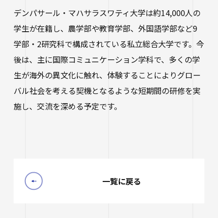
生涯学習・公開講座
デンパサール・マハサラスワティ大学は約14,000人の
学生が在籍し、農学部や教育学部、外国語学部など9
オープンカレッジ
学部・2研究科で構成されている私立総合大学です。今
たいし塾
後は、主に国際コミュニケーション学科で、多くの学
公開シンポジウム
生が海外の異文化に触れ、体験することによりグロー
バル社会を考える契機となるような短期間の研修を実
その他の公開講座
施し、交流を深める予定です。
一覧に戻る