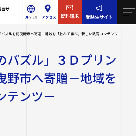
職員サ
学について
院・短大
リア支援
連携
王寺学園
四天王寺大学について
資料請求
受験生
サイト
JP
EN
アクセス
学校／中学校
大学・大学院・短大
概要
ター
育センター（ラ
図パズルを羽曳野市へ寄贈－地域を「触れて学ぶ」新しい教育コンテンツ－
Shitennoji University
-Talk）
等学校／中学校
学生生活
センター
のパズル」３Ｄプリン
E
イエンス・AI教育プ
園訓
就職・キャリア支援
事予定
校
グラム
曳野市へ寄贈－地域を
ンター
研究・社会連携
・学歌・応援歌
スサテライト
後援会
国際交流
的・3つのポリシー
ンテンツ－
国際交流
同窓会
ル紹介
け情報
関連サイト
2023年度以前
の推進
ロア
取り組み
研費等）
祉学科（2026
全対策