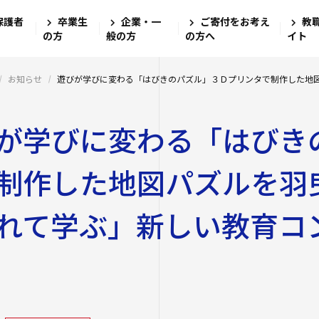
保護者
卒業生
企業・一
ご寄付をお考え
教
四天王寺大
大学・大学
学生生活
就職・キャ
研究・社会
国際交流
学校法人四天
の方
般の方
の方へ
イト
四天王寺高等
四天王寺大学の
学費・奨学金
学び
文学部
キャリアセン
グローバル教
お知らせ
遊びが学びに変わる「はびきのパズル」３Ｄプリンタで制作した地
ンゲージプラザi
四天王寺東高
社会学部
教職教育推進
学長挨拶
学費
図書館
が学びに変わる「はびき
留学体験VOIC
数理・データサ
建学の精神・学
奨学金
ログラム
教育学部
講座案内・行
四天王寺小学
沿革
学費ローン
海外渡航プロ
制作した地図パズルを羽
高等教育推進セ
大学学章・ロゴ
経営学部
あべのハルカ
仏教文化研究所
四天王寺大学
学生支援
キャンパス
キャンパスで
教育研究上の目
れて学ぶ」新しい教育コ
看護学部
情報公開
研究
四天王寺大学
クラブ・サーク
キャリア教育
留学希望者向
教員紹介
クラス担任制
人文社会学部（
公正な研究活動
ハルカス大学
入学生）
免許・資格
奨学金
学生サポートフ
四天王寺大学の
外部研究費（科
障害学生支援
社会学部人間福
卒業生紹介
学内研究費
海外派遣の安