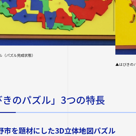
ル（パズル完成状態）
▲はびきの
びきのパズル」3つの特長
曳野市を題材にした3D立体地図パズル