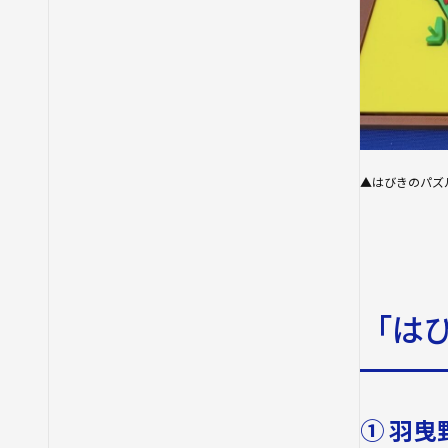
▲はびきのパズ
「は
① 羽