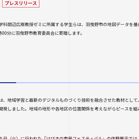
プレスリリース
学校法人四天王
保健センター
年度以前入学
研究倫理審査
学生広報スタッ
学生相談室
進路状況
経営学部（20
学科間辺広樹教授ゼミに所属する学生らは、羽曳野市の地図データを基に
大学へのご寄付
性の多様性につ
社会連携
生）
6時00分に羽曳野市教育委員会に寄贈します。
卒業生及び就
ハラスメントに
について
キャンパス・施
地域連携・研究
大学院
生活支援
自治体・企業・
卒業生の就職
一覧
交通アクセス
短期大学部
高大連携プログ
キャンパスマッ
スクールバス
人事採用ご担
みらい科学教育
大学施設の貸出
駐車場利用
Webシラバ
看護実践開発研
学生寮
プログラム
大学広報・報道
は、地域学習と最新のデジタルものづくり技術を融合させた教材として
アルバイト紹介
知的・人的資源
開発しました。地域の地形や各地区の位置関係を考えながらピースを組
遣）
落とし物・忘れ
大学広報
。
学内で地震が発
報道関係／取材
生涯学習・公開
５日（火）に行われた「はびきの市民フェスティバル」の体験展示では