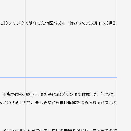
学生ポータルサイト
寺学園 中長期計画
生）
各種証明書の申請
フ
26年度以前入学
3Dプリンタで制作した地図パズル「はびきのパズル」を5月2
について
いての基本方針
四天王寺大学公式SNS
職先アンケート
関する相談
設紹介
推進センター
団体との連携協定
支援について
ラム
プ・施設紹介
当の方へ
推進室
について
ス科目一覧
究センター ～実施
関係
、羽曳野市の地図データを基に3Dプリンタで作成した「はびき
の公開（講師派
み合わせることで、楽しみながら地域理解を深められるパズルと
物
生したら
等のお問い合わせ
講座
、子どもから大人まで幅広い年代の来場者が挑戦。完成までの時