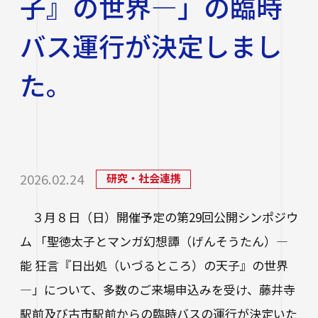
子』の世界―」の臨時
研究・社会連携
大学学章・ロゴ・学歌・応援歌
国際交流
教育学部
キャリアセンター
学費
バス運行が決定しまし
教育研究上の目的・3つのポリシー
奨学金
国際交流
経営学部
関連サイト
教職教育推進センター
学び
情報公開
た。
学費ローン
教員紹介
看護学部
講座案内・行事予定
グローバル教育センター（ランゲージプラザi
学校法人四天王寺学園
受験生の方
図書館
学生支援
-Talk）
数理・データサイエンス・AI教育プログラム
在学生の方
四天王寺大学の取り組み
人文社会学部（2023年度以前入学生）
あべのハルカスサテライトキャンパス
四天王寺高等学校／中学校
クラブ・サークル紹介
高等教育推進センター
留学体験VOICE
保護者の方
2026.02.24
研究・社会連携
学校法人四天王寺学園 中長期計画
社会学部人間福祉学科（2026年度以前入学
クラス担任制
キャリア教育
仏教文化研究所
四天王寺東高等学校／中学校
卒業生の方
生）
海外渡航プログラム
学生広報スタッフ
３月８日（日）開催予定の第29回公開シンポジウ
学生サポートフロア
企業・一般の方
研究
免許・資格
四天王寺小学校
ム 「聖徳太子とマンガ幻想譚（げんそうたん）―
大学へのご寄付について
障害学生支援
経営学部（2026年度以前入学生）
キャンパスで国際交流
ご寄付をお考えの方へ
能 狂言『日出処（いづるところ）の天子』の世界
保健センター
卒業生紹介
公正な研究活動の推進
四天王寺大学後援会
キャンパス・施設紹介
―」について、多数のご来場申込みを受け、藤井寺
教職員サイト
大学院
留学希望者向け情報
学生相談室
外部研究費（科研費等）
駅前及び古市駅前からの臨時バスの運行が決定いた