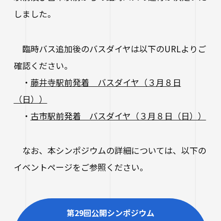
進路状況
四天王寺大学同窓会
交通アクセス
学生ポータルサイト
性の多様性についての基本方針
しました。
短期大学部
学内研究費
奨学金
キャンパスマップ・施設紹介
ハラスメントに関する相談
各種証明書の申請
研究倫理審査
卒業生及び就職先アンケートについて
ハルカス大学
Webシラバス科目一覧
大学施設の貸出について
臨時バス追加後のバスダイヤは以下のURLよりご
海外派遣の安全対策
四天王寺大学公式SNS
生活支援
社会連携
確認ください。
卒業生の就職支援について
大学広報・報道関係
・
藤井寺駅前発着 バスダイヤ（３月８日
スクールバス
地域連携・研究推進センター
人事採用ご担当の方へ
LINE
Instagram
YouTube
X
Facebook
（日））
大学広報
駐車場利用
自治体・企業・団体との連携協定一覧
・
古市駅前発着 バスダイヤ（３月８日（日））
報道関係／取材等のお問い合わせ
学生寮
高大連携プログラム
なお、本シンポジウムの詳細については、以下の
アルバイト紹介
みらい科学教育推進室
イベントページをご参照ください。
落とし物・忘れ物
看護実践開発研究センター ～実施プログラム
学内で地震が発生したら
知的・人的資源の公開（講師派遣）
第29回公開シンポジウム