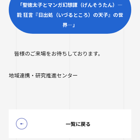
生涯学習・公開講座
「聖徳太子とマンガ幻想譚（げんそうたん）―
能 狂言『日出処（いづるところ）の天子』の世
オープンカレッジ
界―」
たいし塾
公開シンポジウム
皆様のご来場をお待ちしております。
その他の公開講座
地域連携・研究推進センター
一覧に戻る