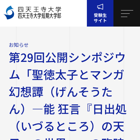
受験生
サイト
お
第29回公開シンポジウム「聖徳太子とマンガ幻想譚（げ
ホー
知
んそうたん）―能 狂言『日出処（いづるところ）の天
ム
ら
子』の世界―」の臨時バス運行が決定しました。
お知らせ
せ
四天王寺大学について
第29回公開シンポジウ
四天王寺大学について
大学・大学院・短大
ム「聖徳太子とマンガ
大学・大学院・短大
学生生活
幻想譚（げんそうた
四天王寺大学の概要
ん）―能 狂言『日出処
学生生活
就職・キャリア支援
文学部
学長挨拶
建学の精神・学園訓
（いづるところ）の天
就職・キャリア支援
研究・社会連携
社会学部
学費・奨学金
沿革