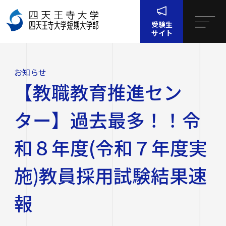
受験生
サイト
ホー
お知
【教職教育推進センター】過去最多！！令和８年度(令
ム
らせ
和７年度実施)教員採用試験結果速報
お知らせ
四天王寺大学について
【教職教育推進セン
四天王寺大学について
大学・大学院・短大
ター】過去最多！！令
大学・大学院・短大
学生生活
和８年度(令和７年度実
四天王寺大学の概要
施)教員採用試験結果速
学生生活
就職・キャリア支援
文学部
学長挨拶
建学の精神・学園訓
報
就職・キャリア支援
研究・社会連携
社会学部
学費・奨学金
沿革