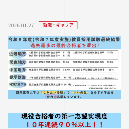
研究・社会連携
大学学章・ロゴ・学歌・応援歌
国際交流
教育学部
キャリアセンター
学費
教育研究上の目的・3つのポリシー
奨学金
国際交流
経営学部
関連サイト
教職教育推進センター
2026.01.27
就職・キャリア
学び
情報公開
学費ローン
教員紹介
看護学部
講座案内・行事予定
グローバル教育センター（ランゲージプラザi
学校法人四天王寺学園
受験生の方
図書館
学生支援
-Talk）
数理・データサイエンス・AI教育プログラム
在学生の方
四天王寺大学の取り組み
人文社会学部（2023年度以前入学生）
あべのハルカスサテライトキャンパス
四天王寺高等学校／中学校
クラブ・サークル紹介
高等教育推進センター
留学体験VOICE
保護者の方
学校法人四天王寺学園 中長期計画
社会学部人間福祉学科（2026年度以前入学
クラス担任制
キャリア教育
仏教文化研究所
四天王寺東高等学校／中学校
卒業生の方
生）
海外渡航プログラム
学生広報スタッフ
学生サポートフロア
企業・一般の方
研究
免許・資格
四天王寺小学校
大学へのご寄付について
障害学生支援
経営学部（2026年度以前入学生）
キャンパスで国際交流
ご寄付をお考えの方へ
保健センター
卒業生紹介
公正な研究活動の推進
四天王寺大学後援会
キャンパス・施設紹介
教職員サイト
大学院
留学希望者向け情報
学生相談室
外部研究費（科研費等）