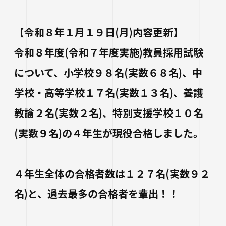
進路状況
四天王寺大学同窓会
交通アクセス
学生ポータルサイト
性の多様性についての基本方針
短期大学部
学内研究費
奨学金
キャンパスマップ・施設紹介
【令和８年１月１９日(月)内容更新】
ハラスメントに関する相談
各種証明書の申請
研究倫理審査
卒業生及び就職先アンケートについて
ハルカス大学
Webシラバス科目一覧
大学施設の貸出について
海外派遣の安全対策
令和８年度(令和７年度実施)教員採用試験
四天王寺大学公式SNS
生活支援
社会連携
卒業生の就職支援について
について、小学校９８名(実数６８名)、中
大学広報・報道関係
学校・高等学校１７名(実数１３名)、養護
スクールバス
地域連携・研究推進センター
人事採用ご担当の方へ
LINE
Instagram
YouTube
X
Facebook
大学広報
教諭２名(実数２名)、特別支援学校１０名
駐車場利用
自治体・企業・団体との連携協定一覧
報道関係／取材等のお問い合わせ
(実数９名)の４年生が現役合格しました。
学生寮
高大連携プログラム
アルバイト紹介
みらい科学教育推進室
４年生全体の合格者数は１２７名(実数９２
落とし物・忘れ物
看護実践開発研究センター ～実施プログラム
名)と、過去最多の合格者を輩出！！
学内で地震が発生したら
知的・人的資源の公開（講師派遣）