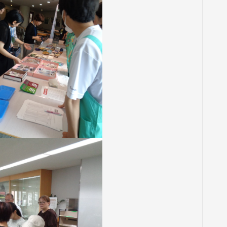
ジ
ム
座