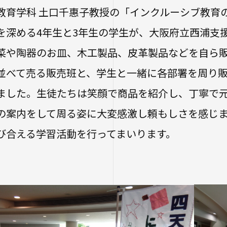
学校法人四天王
保健センター
教育学科 土口千惠子教授の「インクルーシブ教育
年度以前入学
研究倫理審査
学生広報スタッ
学生相談室
進路状況
を深める4年生と3年生の学生が、大阪府立西浦支
経営学部（20
大学へのご寄付
性の多様性につ
社会連携
生）
菜や陶器のお皿、木工製品、皮革製品などを自ら
人事採用ご担
ハラスメントに
キャンパス・施
並べて売る販売班と、学生と一緒に各部署を周り
地域連携・研究
大学院
卒業生の就職
生活支援
自治体・企業・
ました。生徒たちは笑顔で商品を紹介し、丁寧で
一覧
交通アクセス
短期大学部
の案内をして周る姿に大変感激し頼もしさを感じ
高大連携プログ
キャンパスマッ
スクールバス
みらい科学教育
大学施設の貸出
駐車場利用
Webシラバ
び合える学習活動を行ってまいります。
看護実践開発研
学生寮
プログラム
大学広報・報道
アルバイト紹介
知的・人的資源
遣）
落とし物・忘れ
大学広報
学内で地震が発
報道関係／取材
生涯学習・公開