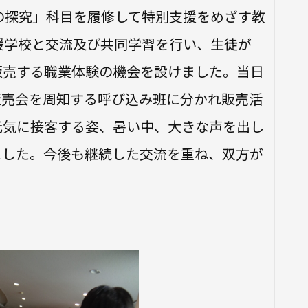
学生ポータルサイト
寺学園 中長期計画
の探究」科目を履修して特別支援をめざす教
生）
各種証明書の申請
フ
援学校と交流及び共同学習を行い、生徒が
26年度以前入学
について
いての基本方針
四天王寺大学公式SNS
販売する職業体験の機会を設けました。当日
当の方へ
関する相談
設紹介
販売会を周知する呼び込み班に分かれ販売活
推進センター
支援について
団体との連携協定
元気に接客する姿、暑い中、大きな声を出し
ました。今後も継続した交流を重ね、双方が
ラム
プ・施設紹介
推進室
について
ス科目一覧
究センター ～実施
関係
の公開（講師派
物
生したら
等のお問い合わせ
講座