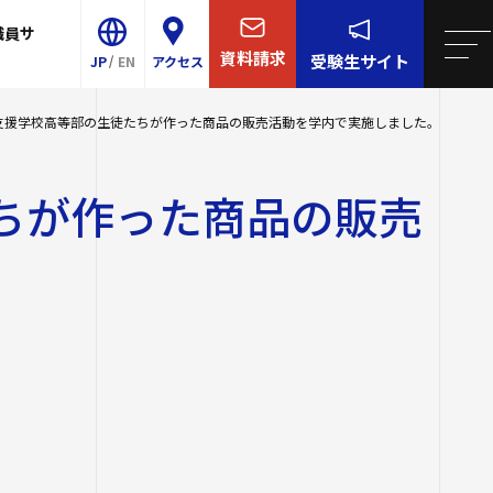
職員サ
学について
院・短大
リア支援
連携
王寺学園
四天王寺大学について
資料請求
受験生
サイト
JP
EN
アクセス
学校／中学校
大学・大学院・短大
概要
ター
育センター（ラ
支援学校高等部の生徒たちが作った商品の販売活動を学内で実施しました。
Shitennoji University
-Talk）
等学校／中学校
学生生活
センター
ちが作った商品の販売
E
イエンス・AI教育プ
園訓
就職・キャリア支援
事予定
校
グラム
ンター
研究・社会連携
・学歌・応援歌
スサテライト
後援会
国際交流
的・3つのポリシー
国際交流
同窓会
ル紹介
け情報
関連サイト
2023年度以前
の推進
ロア
取り組み
研費等）
祉学科（2026
全対策