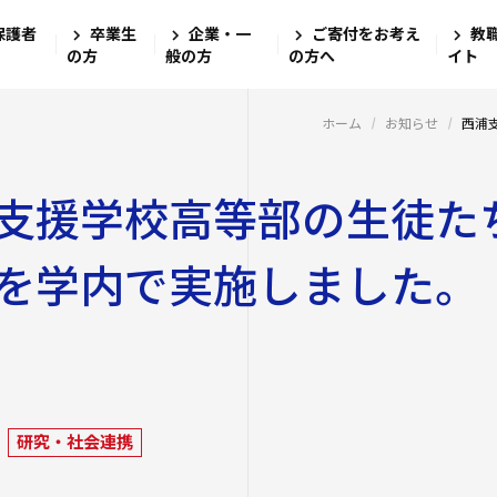
保護者
卒業生
企業・一
ご寄付をお考え
教
四天王寺大
大学・大学
学生生活
就職・キャ
研究・社会
国際交流
学校法人四天
の方
般の方
の方へ
イト
四天王寺高等
四天王寺大学の
学費・奨学金
学び
文学部
キャリアセン
グローバル教
ホーム
お知らせ
西浦
ンゲージプラザi
四天王寺東高
社会学部
教職教育推進
学長挨拶
学費
図書館
支援学校高等部の生徒た
留学体験VOIC
数理・データサ
建学の精神・学
奨学金
ログラム
教育学部
講座案内・行
四天王寺小学
沿革
学費ローン
海外渡航プロ
を学内で実施しました。
高等教育推進セ
大学学章・ロゴ
経営学部
あべのハルカ
仏教文化研究所
四天王寺大学
学生支援
キャンパス
キャンパスで
教育研究上の目
看護学部
情報公開
研究
四天王寺大学
クラブ・サーク
キャリア教育
留学希望者向
教員紹介
クラス担任制
人文社会学部（
公正な研究活動
ハルカス大学
入学生）
免許・資格
奨学金
研究・社会連携
学生サポートフ
四天王寺大学の
外部研究費（科
障害学生支援
社会学部人間福
卒業生紹介
学内研究費
海外派遣の安