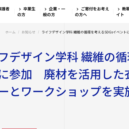
保護者
卒業生
企業・一
ご寄付をお考え
教
四天王寺大
大学・大学
学生生活
就職・キャ
研究・社会
国際交流
学校法人四天
の方
般の方
の方へ
イト
四天王寺高等
四天王寺大学の
学費・奨学金
学び
文学部
キャリアセン
グローバル教
ホーム
お知らせ
ライフデザイン学科 繊維の循環を考えるSDGsイベン
ンゲージプラザi
四天王寺東高
社会学部
教職教育推進
学長挨拶
学費
図書館
フデザイン学科 繊維の循
留学体験VOIC
数理・データサ
建学の精神・学
奨学金
ログラム
教育学部
講座案内・行
四天王寺小学
沿革
学費ローン
海外渡航プロ
に参加 廃材を活用した
高等教育推進セ
大学学章・ロゴ
経営学部
あべのハルカ
仏教文化研究所
四天王寺大学
学生支援
キャンパス
キャンパスで
教育研究上の目
ーとワークショップを実
看護学部
情報公開
研究
四天王寺大学
クラブ・サーク
キャリア教育
留学希望者向
教員紹介
クラス担任制
人文社会学部（
公正な研究活動
ハルカス大学
入学生）
免許・資格
奨学金
学生サポートフ
四天王寺大学の
外部研究費（科
障害学生支援
社会学部人間福
卒業生紹介
学内研究費
海外派遣の安