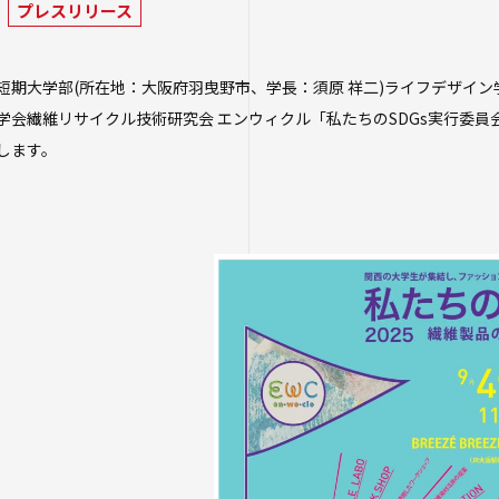
プレスリリース
学校法人四天王
保健センター
年度以前入学
研究倫理審査
学生広報スタッ
学生相談室
進路状況
経営学部（20
期大学部(所在地：大阪府羽曳野市、学長：須原 祥二)ライフデザイン学科
大学へのご寄付
性の多様性につ
社会連携
生）
学会繊維リサイクル技術研究会 エンウィクル「私たちのSDGs実行委員会
卒業生及び就
ハラスメントに
について
します。
キャンパス・施
地域連携・研究
大学院
生活支援
自治体・企業・
卒業生の就職
一覧
交通アクセス
短期大学部
高大連携プログ
キャンパスマッ
スクールバス
人事採用ご担
みらい科学教育
大学施設の貸出
駐車場利用
Webシラバ
看護実践開発研
学生寮
プログラム
大学広報・報道
アルバイト紹介
知的・人的資源
遣）
落とし物・忘れ
大学広報
学内で地震が発
報道関係／取材
生涯学習・公開