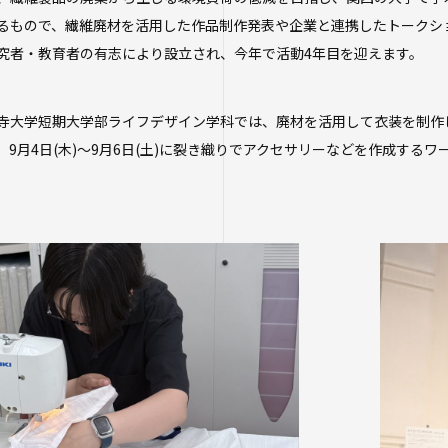
るもので、繊維廃材を活用した作品制作発表や企業と連携したトークシ
究者・教育者の有志により設立され、今年で活動4年目を迎えます。
寺大学短期大学部ライフデザイン学科では、廃材を活用して衣装を制作し、
、9月4日(木)～9月6日(土)に裂き織りでアクセサリーなどを作成する