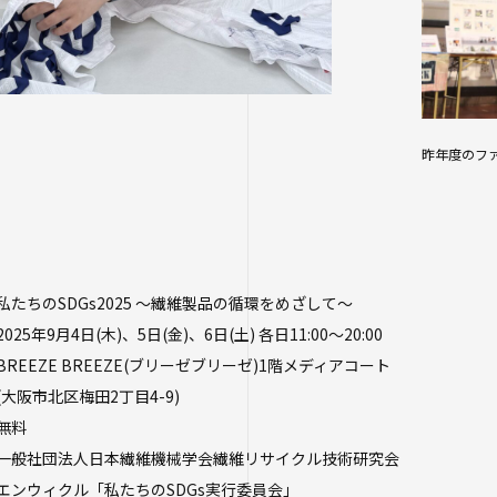
昨年度のフ
たちのSDGs2025 ～繊維製品の循環をめざして～
年9月4日(木)、5日(金)、6日(土) 各日11:00～20:00
EZE BREEZE(ブリーゼブリーゼ)1階メディアコート
区梅田2丁目4-9)
無料
般社団法人日本繊維機械学会繊維リサイクル技術研究会
ル「私たちのSDGs実行委員会」