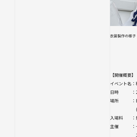
衣装製作の様子
【開催概要】
イベント名：私
日時 ：2025
場所 ：BRE
(大阪市北
入場料 ：
主催 ：一
エンウィク