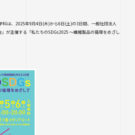
学生ポータルサイト
寺学園 中長期計画
生）
各種証明書の申請
フ
26年度以前入学
は、2025年9月4日(木)から6日(土)の3日間、一般社団法人
について
いての基本方針
四天王寺大学公式SNS
」が主催する「私たちのSDGs2025 ～繊維製品の循環をめざし
職先アンケート
関する相談
設紹介
推進センター
団体との連携協定
支援について
ラム
プ・施設紹介
当の方へ
推進室
について
ス科目一覧
究センター ～実施
関係
の公開（講師派
物
生したら
等のお問い合わせ
講座