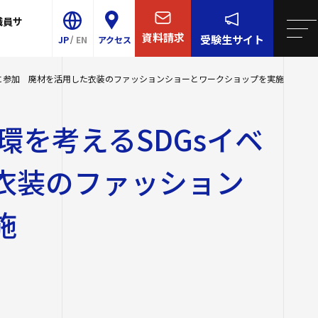
職員サ
学について
院・短大
リア支援
連携
王寺学園
四天王寺大学について
資料請求
受験生
サイト
JP
EN
アクセス
学校／中学校
大学・大学院・短大
概要
ター
育センター（ラ
トに参加 廃材を活用した衣装のファッションショーとワークショップを実施
Shitennoji University
-Talk）
等学校／中学校
学生生活
センター
環を考えるSDGsイベ
E
イエンス・AI教育プ
園訓
就職・キャリア支援
事予定
校
グラム
衣装のファッション
ンター
研究・社会連携
・学歌・応援歌
スサテライト
後援会
国際交流
的・3つのポリシー
施
国際交流
同窓会
ル紹介
け情報
関連サイト
2023年度以前
の推進
ロア
取り組み
研費等）
祉学科（2026
全対策