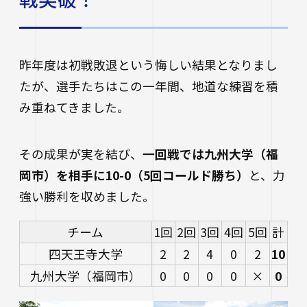
進路状況
四天王寺大学同窓会
交通アクセス
学生ポータルサイト
性の多様性についての基本方針
短期大学部
学内研究費
奨学金
キャンパスマップ・施設紹介
ハラスメントに関する相談
各種証明書の申請
研究倫理審査
卒業生及び就職先アンケートについて
ハルカス大学
Webシラバス科目一覧
昨年度は初戦敗退という悔しい結果となりまし
大学施設の貸出について
海外派遣の安全対策
四天王寺大学公式SNS
生活支援
たが、選手たちはこの一年間、地道な練習を積
社会連携
卒業生の就職支援について
み重ねてきました。
大学広報・報道関係
スクールバス
地域連携・研究推進センター
人事採用ご担当の方へ
LINE
Instagram
YouTube
X
Facebook
大学広報
その成果が実を結び、
一回戦では九州大学（福
駐車場利用
自治体・企業・団体との連携協定一覧
岡市）を相手に10-0（5回コールド勝ち）
と、力
報道関係／取材等のお問い合わせ
学生寮
高大連携プログラム
強い勝利を収めました。
アルバイト紹介
みらい科学教育推進室
チーム
1回
2回
3回
4回
5回
計
落とし物・忘れ物
看護実践開発研究センター ～実施プログラム
四天王寺大学
2
2
4
0
2
10
学内で地震が発生したら
知的・人的資源の公開（講師派遣）
九州大学（福岡市）
0
0
0
0
×
0