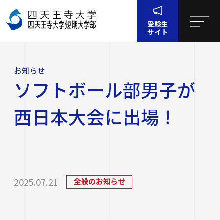
受験生
サイト
ホーム
お知らせ
ソフトボール部男子が西日本大会に出場！
お知らせ
四天王寺大学について
ソフトボール部男子が
四天王寺大学について
大学・大学院・短大
西日本大会に出場！
大学・大学院・短大
学生生活
四天王寺大学の概要
学生生活
就職・キャリア支援
文学部
学長挨拶
2025.07.21
全般のお知らせ
建学の精神・学園訓
就職・キャリア支援
研究・社会連携
社会学部
学費・奨学金
沿革