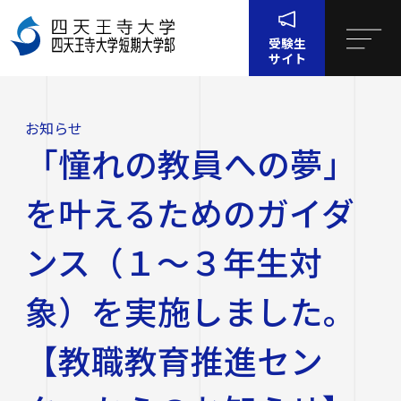
受験生
サイト
お
「憧れの教員への夢」を叶えるためのガイダンス（１～
ホー
知
３年生対象）を実施しました。【教職教育推進センター
ム
ら
からのお知らせ】
お知らせ
せ
四天王寺大学について
「憧れの教員への夢」
四天王寺大学について
大学・大学院・短大
を叶えるためのガイダ
大学・大学院・短大
学生生活
ンス（１～３年生対
四天王寺大学の概要
象）を実施しました。
学生生活
就職・キャリア支援
文学部
学長挨拶
建学の精神・学園訓
【教職教育推進セン
就職・キャリア支援
研究・社会連携
社会学部
学費・奨学金
沿革