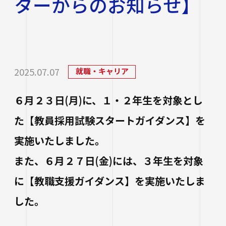
ターからのお知らせ】
研究・社会連携
大学学章・ロゴ・学歌・応援歌
国際交流
教育学部
キャリアセンター
学費
教育研究上の目的・3つのポリシー
奨学金
国際交流
経営学部
関連サイト
教職教育推進センター
学び
情報公開
学費ローン
教員紹介
2025.07.07
就職・キャリア
看護学部
講座案内・行事予定
グローバル教育センター（ランゲージプラザi
学校法人四天王寺学園
受験生の方
図書館
学生支援
-Talk）
数理・データサイエンス・AI教育プログラム
在学生の方
６月２３日(月)に、１・２年生を対象とし
四天王寺大学の取り組み
人文社会学部（2023年度以前入学生）
あべのハルカスサテライトキャンパス
四天王寺高等学校／中学校
クラブ・サークル紹介
高等教育推進センター
た【教員採用試験スタートガイダンス】を
留学体験VOICE
保護者の方
学校法人四天王寺学園 中長期計画
社会学部人間福祉学科（2026年度以前入学
クラス担任制
キャリア教育
仏教文化研究所
四天王寺東高等学校／中学校
実施いたしました。
卒業生の方
生）
海外渡航プログラム
学生広報スタッフ
学生サポートフロア
また、６月２７日(金)には、３年生を対象
企業・一般の方
研究
免許・資格
四天王寺小学校
大学へのご寄付について
障害学生支援
経営学部（2026年度以前入学生）
に【教職支援ガイダンス】を実施いたしま
キャンパスで国際交流
ご寄付をお考えの方へ
保健センター
卒業生紹介
した。
公正な研究活動の推進
四天王寺大学後援会
キャンパス・施設紹介
教職員サイト
大学院
留学希望者向け情報
学生相談室
外部研究費（科研費等）