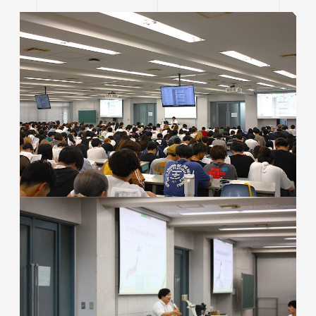
進路状況
四天王寺大学同窓会
交通アクセス
学生ポータルサイト
性の多様性についての基本方針
短期大学部
学内研究費
奨学金
キャンパスマップ・施設紹介
ハラスメントに関する相談
各種証明書の申請
研究倫理審査
卒業生及び就職先アンケートについて
ハルカス大学
Webシラバス科目一覧
大学施設の貸出について
海外派遣の安全対策
四天王寺大学公式SNS
生活支援
社会連携
卒業生の就職支援について
大学広報・報道関係
スクールバス
地域連携・研究推進センター
人事採用ご担当の方へ
LINE
Instagram
YouTube
X
Facebook
大学広報
駐車場利用
自治体・企業・団体との連携協定一覧
報道関係／取材等のお問い合わせ
学生寮
高大連携プログラム
アルバイト紹介
みらい科学教育推進室
落とし物・忘れ物
看護実践開発研究センター ～実施プログラム
学内で地震が発生したら
知的・人的資源の公開（講師派遣）