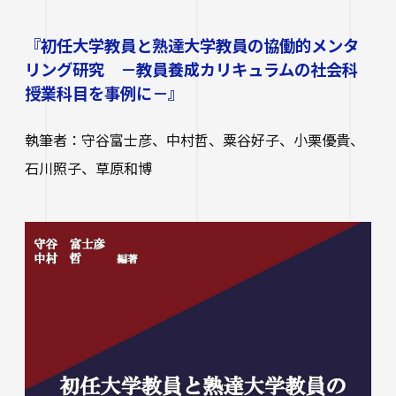
進路状況
四天王寺大学同窓会
交通アクセス
学生ポータルサイト
性の多様性についての基本方針
短期大学部
学内研究費
奨学金
『初任大学教員と熟達大学教員の協働的メンタ
キャンパスマップ・施設紹介
ハラスメントに関する相談
各種証明書の申請
研究倫理審査
卒業生及び就職先アンケートについて
ハルカス大学
リング研究 －教員養成カリキュラムの社会科
Webシラバス科目一覧
大学施設の貸出について
海外派遣の安全対策
授業科目を事例に－』
四天王寺大学公式SNS
生活支援
社会連携
卒業生の就職支援について
大学広報・報道関係
執筆者：守谷富士彦、中村哲、粟谷好子、小栗優貴、
スクールバス
石川照子、草原和博
地域連携・研究推進センター
人事採用ご担当の方へ
LINE
Instagram
YouTube
X
Facebook
大学広報
駐車場利用
自治体・企業・団体との連携協定一覧
報道関係／取材等のお問い合わせ
学生寮
高大連携プログラム
アルバイト紹介
みらい科学教育推進室
落とし物・忘れ物
看護実践開発研究センター ～実施プログラム
学内で地震が発生したら
知的・人的資源の公開（講師派遣）