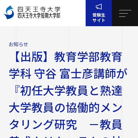
受験生
サイト
お
【出版】教育学部教育学科 守谷 富士彦講師が『初任大学
ホー
知
教員と熟達大学教員の協働的メンタリング研究 －教員
ム
ら
養成カリキュラムの社会科授業科目を事例に－』を出版
お知らせ
せ
四天王寺大学について
【出版】教育学部教育
四天王寺大学について
大学・大学院・短大
学科 守谷 富士彦講師が
大学・大学院・短大
学生生活
『初任大学教員と熟達
四天王寺大学の概要
大学教員の協働的メン
学生生活
就職・キャリア支援
文学部
学長挨拶
建学の精神・学園訓
タリング研究 －教員
就職・キャリア支援
研究・社会連携
社会学部
学費・奨学金
沿革