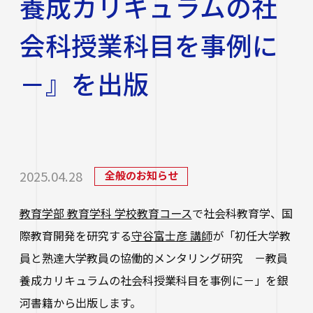
養成カリキュラムの社
研究・社会連携
大学学章・ロゴ・学歌・応援歌
国際交流
教育学部
キャリアセンター
学費
会科授業科目を事例に
教育研究上の目的・3つのポリシー
奨学金
国際交流
経営学部
関連サイト
教職教育推進センター
学び
情報公開
－』を出版
学費ローン
教員紹介
看護学部
講座案内・行事予定
グローバル教育センター（ランゲージプラザi
学校法人四天王寺学園
受験生の方
図書館
学生支援
-Talk）
数理・データサイエンス・AI教育プログラム
在学生の方
四天王寺大学の取り組み
人文社会学部（2023年度以前入学生）
あべのハルカスサテライトキャンパス
四天王寺高等学校／中学校
クラブ・サークル紹介
高等教育推進センター
留学体験VOICE
保護者の方
2025.04.28
全般のお知らせ
学校法人四天王寺学園 中長期計画
社会学部人間福祉学科（2026年度以前入学
クラス担任制
キャリア教育
仏教文化研究所
四天王寺東高等学校／中学校
卒業生の方
生）
海外渡航プログラム
学生広報スタッフ
教育学部 教育学科 学校教育コース
で社会科教育学、国
学生サポートフロア
企業・一般の方
研究
免許・資格
際教育開発を研究する
守谷富士彦 講師
が「初任大学教
四天王寺小学校
大学へのご寄付について
障害学生支援
経営学部（2026年度以前入学生）
キャンパスで国際交流
員と熟達大学教員の協働的メンタリング研究 －教員
ご寄付をお考えの方へ
保健センター
卒業生紹介
公正な研究活動の推進
四天王寺大学後援会
キャンパス・施設紹介
養成カリキュラムの社会科授業科目を事例に－」を銀
教職員サイト
大学院
留学希望者向け情報
学生相談室
河書籍から出版します。
外部研究費（科研費等）