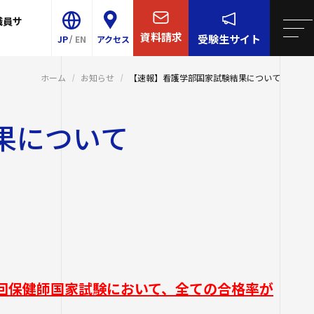
職員サ
学について
院・短大
リア支援
連携
王寺学園
四天王寺大学について
資料請求
受験生
サイト
JP
EN
アクセス
学校／中学校
大学・大学院・短大
概要
ター
育センター（ラ
ホーム
お知らせ
【速報】看護学部国家試験結果について
Shitennoji University
-Talk）
等学校／中学校
学生生活
センター
果について
E
イエンス・AI教育プ
園訓
就職・キャリア支援
事予定
校
グラム
ンター
研究・社会連携
・学歌・応援歌
スサテライト
後援会
国際交流
的・3つのポリシー
国際交流
同窓会
ル紹介
け情報
関連サイト
2023年度以前
の推進
ロア
11回保健師国家試験において、全ての合格率が
取り組み
研費等）
祉学科（2026
全対策