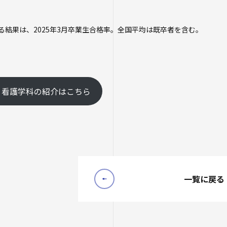
オープンカレッ
たいし塾
る結果は、2025年3月卒業生合格率。全国平均は既卒者を含む。
公開シンポジウ
その他の公開講
 看護学科の紹介はこちら
一覧に戻る