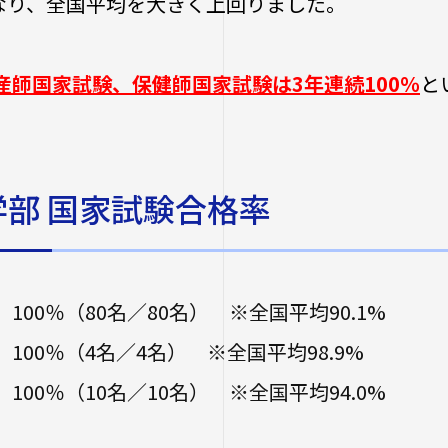
なり、全国平均を大きく上回りました。
学校法人四天王
保健センター
年度以前入学
研究倫理審査
学生広報スタッ
学生相談室
進路状況
経営学部（20
産師国家試験、保健師国家試験は3年連続100％
と
大学へのご寄付
性の多様性につ
社会連携
生）
卒業生及び就
ハラスメントに
について
キャンパス・施
地域連携・研究
大学院
生活支援
自治体・企業・
卒業生の就職
一覧
交通アクセス
学部 国家試験合格率
短期大学部
高大連携プログ
キャンパスマッ
スクールバス
人事採用ご担
みらい科学教育
大学施設の貸出
駐車場利用
Webシラバ
看護実践開発研
学生寮
プログラム
100％（80名／80名） ※全国平均90.1%
大学広報・報道
アルバイト紹介
知的・人的資源
100％（4名／4名） ※全国平均98.9%
遣）
落とし物・忘れ
大学広報
100％（10名／10名） ※全国平均94.0%
学内で地震が発
報道関係／取材
生涯学習・公開