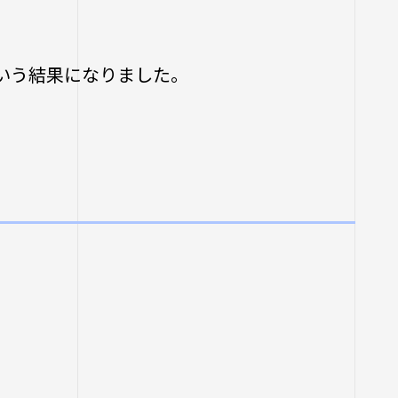
学生ポータルサイト
寺学園 中長期計画
生）
各種証明書の申請
フ
26年度以前入学
いう結果になりました。
について
いての基本方針
四天王寺大学公式SNS
職先アンケート
関する相談
設紹介
推進センター
団体との連携協定
支援について
ラム
プ・施設紹介
当の方へ
推進室
について
ス科目一覧
究センター ～実施
関係
の公開（講師派
物
生したら
等のお問い合わせ
講座