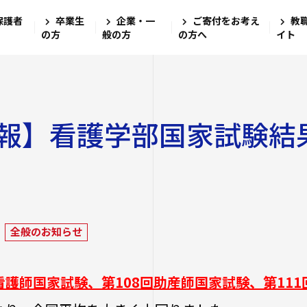
保護者
卒業生
企業・一
ご寄付をお考え
教
四天王寺大
大学・大学
学生生活
就職・キャ
研究・社会
国際交流
学校法人四天
の方
般の方
の方へ
イト
四天王寺高等
四天王寺大学の
学費・奨学金
学び
文学部
キャリアセン
グローバル教
ンゲージプラザi
四天王寺東高
社会学部
教職教育推進
学長挨拶
学費
図書館
報】看護学部国家試験結
留学体験VOIC
数理・データサ
建学の精神・学
奨学金
ログラム
教育学部
講座案内・行
四天王寺小学
沿革
学費ローン
海外渡航プロ
高等教育推進セ
大学学章・ロゴ
経営学部
あべのハルカ
仏教文化研究所
四天王寺大学
学生支援
キャンパス
キャンパスで
教育研究上の目
看護学部
情報公開
研究
四天王寺大学
クラブ・サーク
全般のお知らせ
キャリア教育
留学希望者向
教員紹介
クラス担任制
人文社会学部（
公正な研究活動
ハルカス大学
入学生）
免許・資格
奨学金
学生サポートフ
回看護師国家試験、第108回助産師国家試験、第1
四天王寺大学の
外部研究費（科
障害学生支援
社会学部人間福
卒業生紹介
学内研究費
海外派遣の安