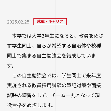
研究・社会連携
大学学章・ロゴ・学歌・応援歌
国際交流
教育学部
キャリアセンター
学費
教育研究上の目的・3つのポリシー
奨学金
国際交流
経営学部
関連サイト
教職教育推進センター
2025.02.25
就職・キャリア
学び
情報公開
学費ローン
教員紹介
本学では大学3年生になると、教員をめざ
看護学部
講座案内・行事予定
グローバル教育センター（ランゲージプラザi
学校法人四天王寺学園
受験生の方
図書館
学生支援
-Talk）
す学生同士、自らが希望する自治体や校種
数理・データサイエンス・AI教育プログラム
在学生の方
四天王寺大学の取り組み
人文社会学部（2023年度以前入学生）
あべのハルカスサテライトキャンパス
四天王寺高等学校／中学校
同士で集まる自主勉強会を結成していま
クラブ・サークル紹介
高等教育推進センター
留学体験VOICE
保護者の方
す。
学校法人四天王寺学園 中長期計画
社会学部人間福祉学科（2026年度以前入学
クラス担任制
キャリア教育
仏教文化研究所
四天王寺東高等学校／中学校
卒業生の方
生）
海外渡航プログラム
この自主勉強会では、学生同士で来年度
学生広報スタッフ
学生サポートフロア
企業・一般の方
研究
免許・資格
四天王寺小学校
実施される教員採用試験の筆記対策や面接
大学へのご寄付について
障害学生支援
経営学部（2026年度以前入学生）
キャンパスで国際交流
ご寄付をお考えの方へ
試験の練習をして、チーム一丸となって現
保健センター
卒業生紹介
公正な研究活動の推進
四天王寺大学後援会
キャンパス・施設紹介
教職員サイト
大学院
役合格をめざします。
留学希望者向け情報
学生相談室
外部研究費（科研費等）