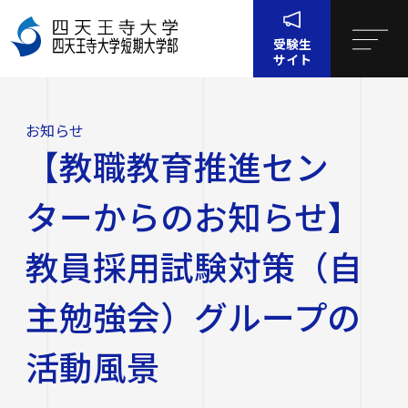
受験生
サイト
ホー
お知
【教職教育推進センターからのお知らせ】教員採用試
ム
らせ
験対策（自主勉強会）グループの活動風景
お知らせ
四天王寺大学について
【教職教育推進セン
四天王寺大学について
大学・大学院・短大
ターからのお知らせ】
大学・大学院・短大
学生生活
教員採用試験対策（自
四天王寺大学の概要
主勉強会）グループの
学生生活
就職・キャリア支援
文学部
学長挨拶
建学の精神・学園訓
活動風景
就職・キャリア支援
研究・社会連携
社会学部
学費・奨学金
沿革