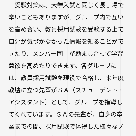
進路状況
四天王寺大学同窓会
受験対策は、大学入試と同じく長丁場で
交通アクセス
学生ポータルサイト
性の多様性についての基本方針
短期大学部
学内研究費
奨学金
辛いこともありますが、グループ内で互い
キャンパスマップ・施設紹介
ハラスメントに関する相談
各種証明書の申請
研究倫理審査
卒業生及び就職先アンケートについて
ハルカス大学
Webシラバス科目一覧
を高め合い、教員採用試験を受験する上で
大学施設の貸出について
海外派遣の安全対策
四天王寺大学公式SNS
生活支援
社会連携
卒業生の就職支援について
自分が気づかなかった情報を知ることがで
大学広報・報道関係
きたり、メンバー同士が励まし合って学習
スクールバス
地域連携・研究推進センター
人事採用ご担当の方へ
LINE
Instagram
YouTube
X
Facebook
意欲を高めたりできます。各グループに
大学広報
駐車場利用
自治体・企業・団体との連携協定一覧
は、教員採用試験を現役で合格し、来年度
報道関係／取材等のお問い合わせ
学生寮
高大連携プログラム
教壇に立つ先輩がＳＡ（スチューデント・
アルバイト紹介
みらい科学教育推進室
アシスタント）として、グループを指導し
落とし物・忘れ物
看護実践開発研究センター ～実施プログラム
てくれています。ＳＡの先輩が、自身の卒
学内で地震が発生したら
知的・人的資源の公開（講師派遣）
業までの間、採用試験で体得した様々なノ