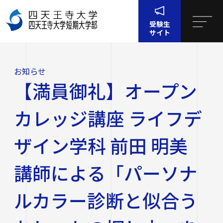
受験生
サイト
お
【満員御礼】オープンカレッジ講座 ライフデザイン学科
ホー
知
前田 明美 講師による「パーソナルカラー診断と似合うお
ム
ら
しゃれの探し方」を開催しました。
お知らせ
せ
四天王寺大学について
【満員御礼】オープン
四天王寺大学について
大学・大学院・短大
カレッジ講座 ライフデ
大学・大学院・短大
学生生活
ザイン学科 前田 明美
四天王寺大学の概要
講師による「パーソナ
学生生活
就職・キャリア支援
文学部
学長挨拶
建学の精神・学園訓
ルカラー診断と似合う
就職・キャリア支援
研究・社会連携
社会学部
学費・奨学金
沿革