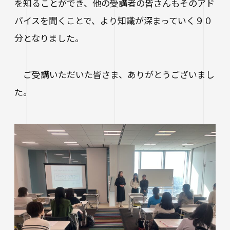
生涯学習・公開講座
を知ることができ、他の受講者の皆さんもそのアド
バイスを聞くことで、より知識が深まっていく９０
オープンカレッジ
分となりました。
たいし塾
ご受講いただいた皆さま、ありがとうございまし
公開シンポジウム
た。
その他の公開講座