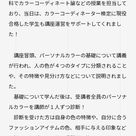
進路状況
科でカラーコーディネート論などの授業を担当して
四天王寺大学同窓会
交通アクセス
学生ポータルサイト
性の多様性についての基本方針
短期大学部
学内研究費
奨学金
おり、当日は、カラーコーディネーター検定に現役
キャンパスマップ・施設紹介
ハラスメントに関する相談
各種証明書の申請
研究倫理審査
卒業生及び就職先アンケートについて
ハルカス大学
合格した学生も講座運営をサポートしてくれまし
Webシラバス科目一覧
大学施設の貸出について
海外派遣の安全対策
た！
四天王寺大学公式SNS
生活支援
社会連携
卒業生の就職支援について
大学広報・報道関係
講座冒頭、パーソナルカラーの基礎について講義
スクールバス
地域連携・研究推進センター
人事採用ご担当の方へ
LINE
Instagram
YouTube
X
Facebook
が行われ、人の色が４つのタイプに分類されること
大学広報
駐車場利用
自治体・企業・団体との連携協定一覧
や、その特徴や見分け方などについて説明されまし
報道関係／取材等のお問い合わせ
学生寮
高大連携プログラム
た。
アルバイト紹介
みらい科学教育推進室
基礎について学んだ後は、受講者全員のパーソナ
落とし物・忘れ物
ルカラーを講師が１人ずつ診断！
看護実践開発研究センター ～実施プログラム
学内で地震が発生したら
診断を受けた方は自身の色の特徴や、自分に合う
知的・人的資源の公開（講師派遣）
ファッションアイテムの色、相手に与える印象など