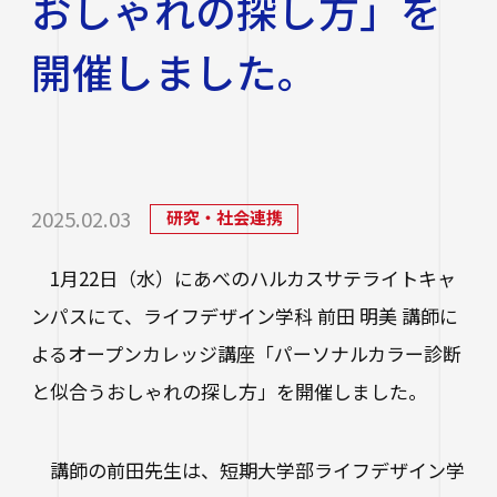
おしゃれの探し方」を
研究・社会連携
大学学章・ロゴ・学歌・応援歌
国際交流
教育学部
キャリアセンター
学費
開催しました。
教育研究上の目的・3つのポリシー
奨学金
国際交流
経営学部
関連サイト
教職教育推進センター
学び
情報公開
学費ローン
教員紹介
看護学部
講座案内・行事予定
グローバル教育センター（ランゲージプラザi
学校法人四天王寺学園
受験生の方
図書館
学生支援
-Talk）
数理・データサイエンス・AI教育プログラム
在学生の方
2025.02.03
四天王寺大学の取り組み
研究・社会連携
人文社会学部（2023年度以前入学生）
あべのハルカスサテライトキャンパス
四天王寺高等学校／中学校
クラブ・サークル紹介
高等教育推進センター
留学体験VOICE
保護者の方
1月22日（水）にあべのハルカスサテライトキャ
学校法人四天王寺学園 中長期計画
社会学部人間福祉学科（2026年度以前入学
クラス担任制
キャリア教育
仏教文化研究所
四天王寺東高等学校／中学校
卒業生の方
ンパスにて、ライフデザイン学科 前田 明美 講師に
生）
海外渡航プログラム
学生広報スタッフ
学生サポートフロア
よるオープンカレッジ講座「パーソナルカラー診断
企業・一般の方
研究
免許・資格
四天王寺小学校
大学へのご寄付について
障害学生支援
と似合うおしゃれの探し方」を開催しました。
経営学部（2026年度以前入学生）
キャンパスで国際交流
ご寄付をお考えの方へ
保健センター
卒業生紹介
公正な研究活動の推進
四天王寺大学後援会
キャンパス・施設紹介
教職員サイト
大学院
講師の前田先生は、短期大学部ライフデザイン学
留学希望者向け情報
学生相談室
外部研究費（科研費等）