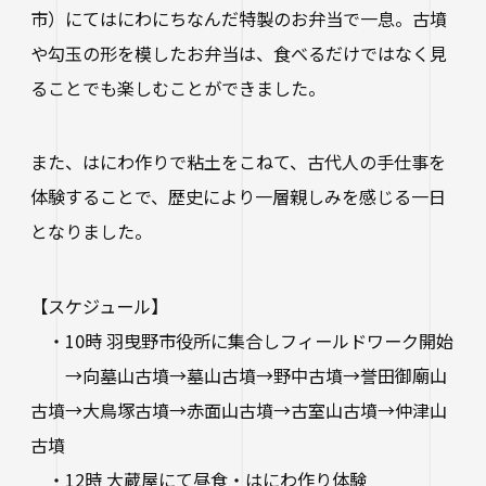
進路状況
四天王寺大学同窓会
市）にてはにわにちなんだ特製のお弁当で一息。古墳
交通アクセス
学生ポータルサイト
性の多様性についての基本方針
短期大学部
学内研究費
奨学金
や勾玉の形を模したお弁当は、食べるだけではなく見
キャンパスマップ・施設紹介
ハラスメントに関する相談
各種証明書の申請
研究倫理審査
卒業生及び就職先アンケートについて
ハルカス大学
ることでも楽しむことができました。
Webシラバス科目一覧
大学施設の貸出について
海外派遣の安全対策
四天王寺大学公式SNS
生活支援
社会連携
卒業生の就職支援について
また、はにわ作りで粘土をこねて、古代人の手仕事を
大学広報・報道関係
体験することで、歴史により一層親しみを感じる一日
スクールバス
地域連携・研究推進センター
人事採用ご担当の方へ
LINE
Instagram
YouTube
X
Facebook
となりました。
大学広報
駐車場利用
自治体・企業・団体との連携協定一覧
報道関係／取材等のお問い合わせ
学生寮
高大連携プログラム
【スケジュール】
アルバイト紹介
みらい科学教育推進室
・10時 羽曳野市役所に集合しフィールドワーク開始
落とし物・忘れ物
→向墓山古墳→墓山古墳→野中古墳→誉田御廟山
看護実践開発研究センター ～実施プログラム
古墳→大鳥塚古墳→赤面山古墳→古室山古墳→仲津山
学内で地震が発生したら
知的・人的資源の公開（講師派遣）
古墳
・12時 大蔵屋にて昼食・はにわ作り体験