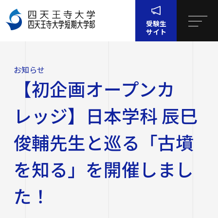
受験生
サイト
ホー
お知
【初企画オープンカレッジ】日本学科 辰巳俊輔先生と
ム
らせ
巡る「古墳を知る」を開催しました！
お知らせ
四天王寺大学について
【初企画オープンカ
四天王寺大学について
大学・大学院・短大
レッジ】日本学科 辰巳
大学・大学院・短大
学生生活
俊輔先生と巡る「古墳
四天王寺大学の概要
を知る」を開催しまし
学生生活
就職・キャリア支援
文学部
学長挨拶
建学の精神・学園訓
た！
就職・キャリア支援
研究・社会連携
社会学部
学費・奨学金
沿革