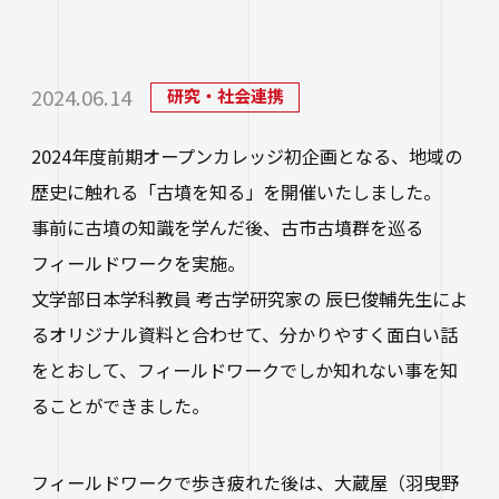
研究・社会連携
大学学章・ロゴ・学歌・応援歌
国際交流
教育学部
キャリアセンター
学費
教育研究上の目的・3つのポリシー
奨学金
国際交流
経営学部
関連サイト
教職教育推進センター
2024.06.14
研究・社会連携
学び
情報公開
学費ローン
教員紹介
2024年度前期オープンカレッジ初企画となる、地域の
看護学部
講座案内・行事予定
グローバル教育センター（ランゲージプラザi
学校法人四天王寺学園
受験生の方
図書館
学生支援
歴史に触れる「古墳を知る」を開催いたしました。
-Talk）
数理・データサイエンス・AI教育プログラム
在学生の方
四天王寺大学の取り組み
事前に古墳の知識を学んだ後、古市古墳群を巡る
人文社会学部（2023年度以前入学生）
あべのハルカスサテライトキャンパス
四天王寺高等学校／中学校
クラブ・サークル紹介
高等教育推進センター
フィールドワークを実施。
留学体験VOICE
保護者の方
学校法人四天王寺学園 中長期計画
社会学部人間福祉学科（2026年度以前入学
文学部日本学科教員 考古学研究家の 辰巳俊輔先生によ
クラス担任制
キャリア教育
仏教文化研究所
四天王寺東高等学校／中学校
卒業生の方
生）
海外渡航プログラム
るオリジナル資料と合わせて、分かりやすく面白い話
学生広報スタッフ
学生サポートフロア
企業・一般の方
研究
をとおして、フィールドワークでしか知れない事を知
免許・資格
四天王寺小学校
大学へのご寄付について
障害学生支援
経営学部（2026年度以前入学生）
キャンパスで国際交流
ることができました。
ご寄付をお考えの方へ
保健センター
卒業生紹介
公正な研究活動の推進
四天王寺大学後援会
キャンパス・施設紹介
教職員サイト
大学院
留学希望者向け情報
学生相談室
フィールドワークで歩き疲れた後は、大蔵屋（羽曳野
外部研究費（科研費等）