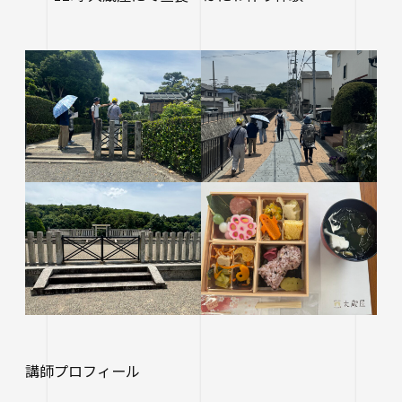
生涯学習・公開講座
オープンカレッジ
たいし塾
公開シンポジウム
その他の公開講座
講師プロフィール