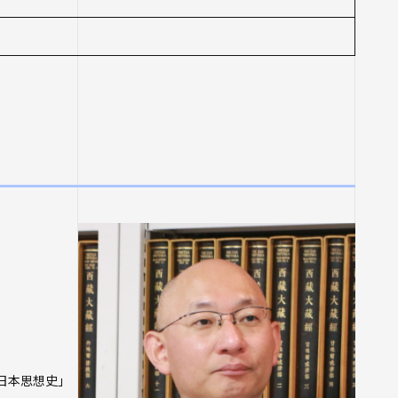
ジ
ム
座
日本思想史」