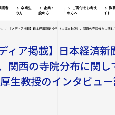
保護者
卒業生
企業・一
ご寄付をお考え
教
四天王寺大
大学・大学
学生生活
就職・キャ
研究・社会
国際交流
学校法人四天
の方
般の方
の方へ
イト
四天王寺高等
四天王寺大学の
学費・奨学金
学び
文学部
キャリアセン
グローバル教
せ
【メディア掲載】日本経済新聞 夕刊（大阪本社版）、関西の寺院分布に関して
ンゲージプラザi
四天王寺東高
社会学部
教職教育推進
学長挨拶
学費
図書館
ディア掲載】日本経済新
留学体験VOIC
数理・データサ
建学の精神・学
奨学金
ログラム
教育学部
講座案内・行
四天王寺小学
沿革
学費ローン
海外渡航プロ
、関西の寺院分布に関し
高等教育推進セ
大学学章・ロゴ
経営学部
あべのハルカ
仏教文化研究所
四天王寺大学
学生支援
キャンパス
キャンパスで
教育研究上の目
 厚生教授のインタビュ
看護学部
情報公開
研究
四天王寺大学
クラブ・サーク
キャリア教育
留学希望者向
教員紹介
クラス担任制
人文社会学部（
公正な研究活動
ハルカス大学
入学生）
免許・資格
奨学金
学生サポートフ
四天王寺大学の
外部研究費（科
障害学生支援
社会学部人間福
卒業生紹介
学内研究費
海外派遣の安