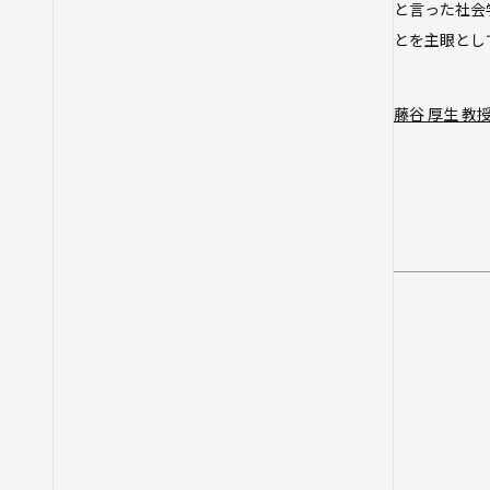
と言った社会
とを主眼とし
藤谷 厚生 教