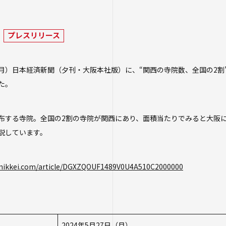
学校法人四天王
保健センター
年度以前入学
研究倫理審査
学生広報スタッ
学生相談室
進路状況
プレスリリース
経営学部（20
大学へのご寄付
性の多様性につ
社会連携
生）
卒業生及び就
ハラスメントに
について
キャンパス・施
月）日本経済新聞（夕刊・大阪本社版）に、“関西の寺院数、全国の2割”
地域連携・研究
大学院
た。
生活支援
自治体・企業・
卒業生の就職
一覧
交通アクセス
短期大学部
高大連携プログ
キャンパスマッ
スクールバス
布する寺院。全国の2割の寺院が関西にあり、面積当たりでみると大阪
人事採用ご担
みらい科学教育
大学施設の貸出
駐車場利用
Webシラバ
説しています。
看護実践開発研
学生寮
プログラム
大学広報・報道
アルバイト紹介
.nikkei.com/article/DGXZQOUF1489V0U4A510C2000000
知的・人的資源
遣）
落とし物・忘れ
大学広報
学内で地震が発
報道関係／取材
生涯学習・公開
2024年5月27日（月）