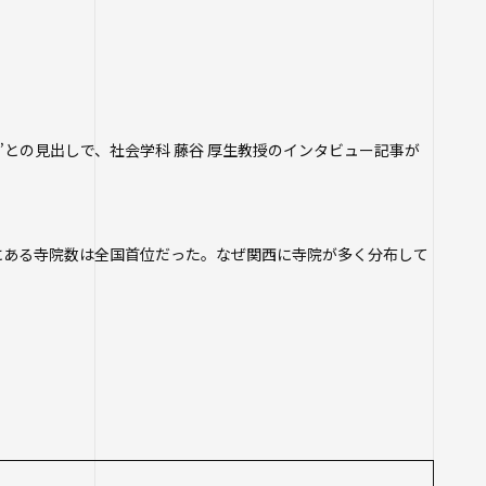
学生ポータルサイト
寺学園 中長期計画
生）
各種証明書の申請
フ
26年度以前入学
について
いての基本方針
四天王寺大学公式SNS
職先アンケート
関する相談
設紹介
との見出しで、社会学科 藤谷 厚生教授のインタビュー記事が
推進センター
団体との連携協定
支援について
ラム
プ・施設紹介
にある寺院数は全国首位だった。なぜ関西に寺院が多く分布して
当の方へ
推進室
について
ス科目一覧
究センター ～実施
関係
の公開（講師派
物
生したら
等のお問い合わせ
講座