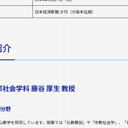
オープンカレッ
日本経済新聞 夕刊（大阪本社版）
たいし塾
公開シンポジウ
その他の公開講
紹介
社会学科 藤谷 厚生 教授
門分野
仏教学を研究しています。授業では「仏教概説」や「宗教社会学」、「