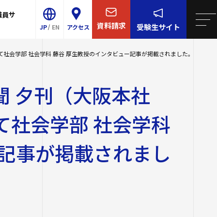
職員サ
学について
院・短大
リア支援
連携
王寺学園
四天王寺大学について
資料請求
受験生
サイト
JP
EN
アクセス
学校／中学校
大学・大学院・短大
概要
ター
育センター（ラ
社会学部 社会学科 藤谷 厚生教授のインタビュー記事が掲載されました。
Shitennoji University
-Talk）
等学校／中学校
学生生活
センター
聞 夕刊（大阪本社
E
イエンス・AI教育プ
園訓
就職・キャリア支援
事予定
校
グラム
て社会学部 社会学科
ンター
研究・社会連携
・学歌・応援歌
スサテライト
後援会
国際交流
的・3つのポリシー
ー記事が掲載されまし
国際交流
同窓会
ル紹介
け情報
関連サイト
2023年度以前
の推進
ロア
取り組み
研費等）
祉学科（2026
全対策