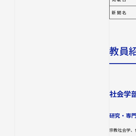
新 聞 名
教員
社会学部
研究・専
宗教社会学、