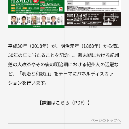
進路状況
四天王寺大学同窓会
交通アクセス
学生ポータルサイト
性の多様性についての基本方針
短期大学部
学内研究費
奨学金
キャンパスマップ・施設紹介
ハラスメントに関する相談
各種証明書の申請
研究倫理審査
卒業生及び就職先アンケートについて
ハルカス大学
Webシラバス科目一覧
大学施設の貸出について
海外派遣の安全対策
四天王寺大学公式SNS
生活支援
社会連携
卒業生の就職支援について
大学広報・報道関係
平成30年（2018年）が、明治元年（1868年）から満1
スクールバス
50年の年に当たることを記念し、幕末期における紀州
地域連携・研究推進センター
人事採用ご担当の方へ
LINE
Instagram
YouTube
X
Facebook
大学広報
藩の大改革やその後の明治期における紀州人の活躍な
駐車場利用
自治体・企業・団体との連携協定一覧
ど、「明治と和歌山」をテーマにパネルディスカッ
報道関係／取材等のお問い合わせ
学生寮
高大連携プログラム
ションを行います。
アルバイト紹介
みらい科学教育推進室
落とし物・忘れ物
看護実践開発研究センター ～実施プログラム
【
詳細はこちら（PDF）
】
学内で地震が発生したら
知的・人的資源の公開（講師派遣）
ページのトップへ