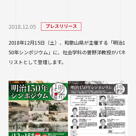
研究・社会連携
大学学章・ロゴ・学歌・応援歌
国際交流
教育学部
キャリアセンター
学費
教育研究上の目的・3つのポリシー
奨学金
国際交流
経営学部
関連サイト
教職教育推進センター
2018.12.05
プレスリリース
学び
情報公開
学費ローン
教員紹介
2018年12月15日（土）、和歌山県が主催する「明治1
看護学部
講座案内・行事予定
グローバル教育センター（ランゲージプラザi
学校法人四天王寺学園
受験生の方
図書館
学生支援
50年シンポジウム」に、社会学科の曽野洋教授がパネ
-Talk）
数理・データサイエンス・AI教育プログラム
在学生の方
四天王寺大学の取り組み
リストとして登壇します。
人文社会学部（2023年度以前入学生）
あべのハルカスサテライトキャンパス
四天王寺高等学校／中学校
クラブ・サークル紹介
高等教育推進センター
留学体験VOICE
保護者の方
学校法人四天王寺学園 中長期計画
社会学部人間福祉学科（2026年度以前入学
クラス担任制
キャリア教育
仏教文化研究所
四天王寺東高等学校／中学校
卒業生の方
生）
海外渡航プログラム
学生広報スタッフ
学生サポートフロア
企業・一般の方
研究
免許・資格
四天王寺小学校
大学へのご寄付について
障害学生支援
経営学部（2026年度以前入学生）
キャンパスで国際交流
ご寄付をお考えの方へ
保健センター
卒業生紹介
公正な研究活動の推進
四天王寺大学後援会
キャンパス・施設紹介
教職員サイト
大学院
留学希望者向け情報
学生相談室
外部研究費（科研費等）