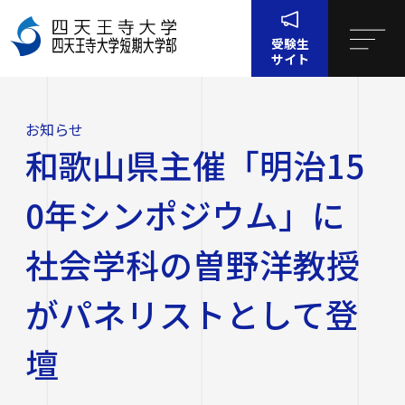
受験生
サイト
ホー
お知
和歌山県主催「明治150年シンポジウム」に 社会学科
ム
らせ
の曽野洋教授がパネリストとして登壇
お知らせ
四天王寺大学について
和歌山県主催「明治15
四天王寺大学について
大学・大学院・短大
0年シンポジウム」に
大学・大学院・短大
学生生活
社会学科の曽野洋教授
四天王寺大学の概要
がパネリストとして登
学生生活
就職・キャリア支援
文学部
学長挨拶
建学の精神・学園訓
壇
就職・キャリア支援
研究・社会連携
社会学部
学費・奨学金
沿革