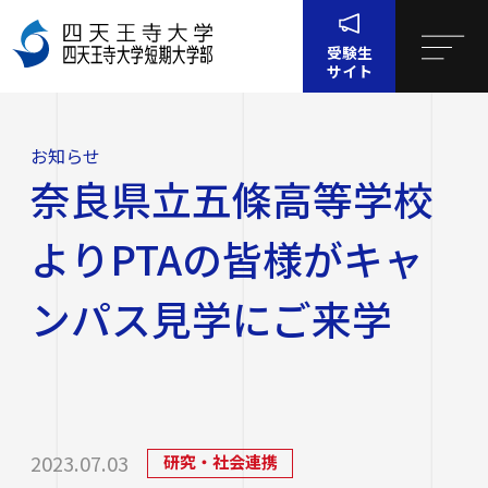
受験生
サイト
ホー
お知ら
奈良県立五條高等学校よりPTAの皆様がキャンパス
ム
せ
見学にご来学
お知らせ
四天王寺大学について
奈良県立五條高等学校
四天王寺大学について
大学・大学院・短大
よりPTAの皆様がキャ
大学・大学院・短大
学生生活
ンパス見学にご来学
四天王寺大学の概要
学生生活
就職・キャリア支援
文学部
学長挨拶
建学の精神・学園訓
就職・キャリア支援
研究・社会連携
社会学部
学費・奨学金
2023.07.03
研究・社会連携
沿革