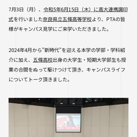
研究・社会連携
大学学章・ロゴ・学歌・応援歌
国際交流
教育学部
キャリアセンター
学費
7月3日（月）、
令和5年6月15日（木）に高大連携調印
教育研究上の目的・3つのポリシー
式
を行いました
奈良県立五條高等学校
より、PTAの皆
奨学金
国際交流
経営学部
関連サイト
教職教育推進センター
学び
様がキャンパス見学にご来学いただきました。
情報公開
学費ローン
教員紹介
看護学部
講座案内・行事予定
グローバル教育センター（ランゲージプラザi
学校法人四天王寺学園
受験生の方
図書館
2024年4月から”新時代”を迎える本学の学部・学科紹
学生支援
-Talk）
数理・データサイエンス・AI教育プログラム
介に加え、
五條高校
出身の大学生・短期大学部生も授
在学生の方
四天王寺大学の取り組み
人文社会学部（2023年度以前入学生）
あべのハルカスサテライトキャンパス
四天王寺高等学校／中学校
業の合間をぬって駆けつけて頂き、キャンパスライフ
クラブ・サークル紹介
高等教育推進センター
留学体験VOICE
保護者の方
についてトーク頂きました。
学校法人四天王寺学園 中長期計画
社会学部人間福祉学科（2026年度以前入学
クラス担任制
キャリア教育
仏教文化研究所
四天王寺東高等学校／中学校
卒業生の方
生）
海外渡航プログラム
学生広報スタッフ
学生サポートフロア
企業・一般の方
研究
免許・資格
四天王寺小学校
大学へのご寄付について
障害学生支援
経営学部（2026年度以前入学生）
キャンパスで国際交流
ご寄付をお考えの方へ
保健センター
卒業生紹介
公正な研究活動の推進
四天王寺大学後援会
キャンパス・施設紹介
教職員サイト
大学院
留学希望者向け情報
学生相談室
外部研究費（科研費等）