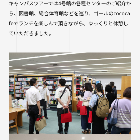
生涯学習・公開講座
キャンパスツアーでは4号館の各種センターのご紹介か
ら、図書館、総合体育館などを巡り、ゴールのcococa
オープンカレッジ
feでランチを楽しんで頂きながら、ゆっくりと休憩し
ていただきました。
たいし塾
公開シンポジウム
その他の公開講座