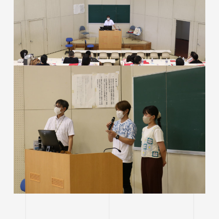
進路状況
四天王寺大学同窓会
交通アクセス
学生ポータルサイト
性の多様性についての基本方針
短期大学部
学内研究費
奨学金
キャンパスマップ・施設紹介
ハラスメントに関する相談
各種証明書の申請
研究倫理審査
卒業生及び就職先アンケートについて
ハルカス大学
Webシラバス科目一覧
大学施設の貸出について
海外派遣の安全対策
四天王寺大学公式SNS
生活支援
社会連携
卒業生の就職支援について
大学広報・報道関係
スクールバス
地域連携・研究推進センター
人事採用ご担当の方へ
LINE
Instagram
YouTube
X
Facebook
大学広報
駐車場利用
自治体・企業・団体との連携協定一覧
報道関係／取材等のお問い合わせ
学生寮
高大連携プログラム
アルバイト紹介
みらい科学教育推進室
落とし物・忘れ物
看護実践開発研究センター ～実施プログラム
学内で地震が発生したら
知的・人的資源の公開（講師派遣）