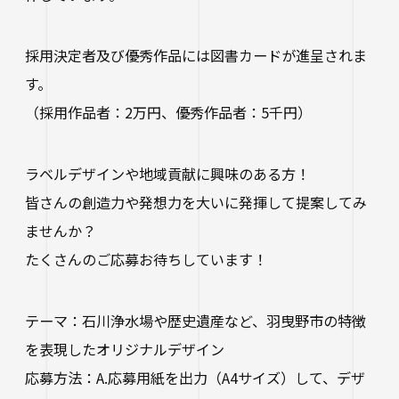
進路状況
四天王寺大学同窓会
交通アクセス
学生ポータルサイト
性の多様性についての基本方針
短期大学部
学内研究費
奨学金
キャンパスマップ・施設紹介
ハラスメントに関する相談
各種証明書の申請
採用決定者及び優秀作品には図書カードが進呈されま
研究倫理審査
卒業生及び就職先アンケートについて
ハルカス大学
Webシラバス科目一覧
す。
大学施設の貸出について
海外派遣の安全対策
四天王寺大学公式SNS
生活支援
（採用作品者：2万円、優秀作品者：5千円）
社会連携
卒業生の就職支援について
大学広報・報道関係
スクールバス
地域連携・研究推進センター
人事採用ご担当の方へ
ラベルデザインや地域貢献に興味のある方！
LINE
Instagram
YouTube
X
Facebook
大学広報
駐車場利用
皆さんの創造力や発想力を大いに発揮して提案してみ
自治体・企業・団体との連携協定一覧
ませんか？
報道関係／取材等のお問い合わせ
学生寮
高大連携プログラム
たくさんのご応募お待ちしています！
アルバイト紹介
みらい科学教育推進室
落とし物・忘れ物
看護実践開発研究センター ～実施プログラム
テーマ：石川浄水場や歴史遺産など、羽曳野市の特徴
学内で地震が発生したら
を表現したオリジナルデザイン
知的・人的資源の公開（講師派遣）
応募方法：A.応募用紙を出力（A4サイズ）して、デザ