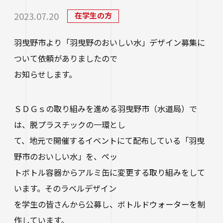
研究・社会連携
大学学章・ロゴ・学歌・応援歌
国際交流
教育学部
キャリアセンター
学費
2023.07.20
在学生の方
教育研究上の目的・3つのポリシー
奨学金
国際交流
経営学部
関連サイト
羽曳野市より「羽曳野のおいしい水」デザイン募集に
教職教育推進センター
学び
情報公開
学費ローン
ついて依頼がありましたので
教員紹介
看護学部
講座案内・行事予定
お知らせします。
グローバル教育センター（ランゲージプラザi
学校法人四天王寺学園
受験生の方
図書館
学生支援
-Talk）
数理・データサイエンス・AI教育プログラム
在学生の方
四天王寺大学の取り組み
人文社会学部（2023年度以前入学生）
あべのハルカスサテライトキャンパス
四天王寺高等学校／中学校
ＳＤＧｓの取り組みを進める羽曳野市（水道局）で
クラブ・サークル紹介
高等教育推進センター
留学体験VOICE
保護者の方
は、脱プラスチックの一環とし
学校法人四天王寺学園 中長期計画
社会学部人間福祉学科（2026年度以前入学
クラス担任制
キャリア教育
仏教文化研究所
四天王寺東高等学校／中学校
て、地元で開催するイベントにて配布している「羽曳
卒業生の方
生）
海外渡航プログラム
学生広報スタッフ
学生サポートフロア
野市のおいしい水」を、ペッ
企業・一般の方
研究
免許・資格
四天王寺小学校
大学へのご寄付について
トボトル容器からアルミ缶に変更する取り組みをして
障害学生支援
経営学部（2026年度以前入学生）
キャンパスで国際交流
ご寄付をお考えの方へ
います。そのラベルデザイン
保健センター
卒業生紹介
公正な研究活動の推進
四天王寺大学後援会
キャンパス・施設紹介
を学生の皆さんから公募し、ボトルドウォーターを制
教職員サイト
大学院
留学希望者向け情報
学生相談室
外部研究費（科研費等）
作しています。