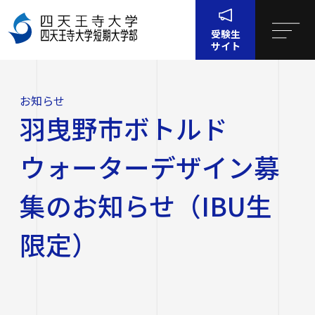
受験生
サイト
ホー
お知ら
羽曳野市ボトルドウォーターデザイン募集のお知ら
ム
せ
せ（IBU生限定）
お知らせ
四天王寺大学について
羽曳野市ボトルド
四天王寺大学について
大学・大学院・短大
ウォーターデザイン募
大学・大学院・短大
学生生活
集のお知らせ（IBU生
四天王寺大学の概要
限定）
学生生活
就職・キャリア支援
文学部
学長挨拶
建学の精神・学園訓
就職・キャリア支援
研究・社会連携
社会学部
学費・奨学金
沿革