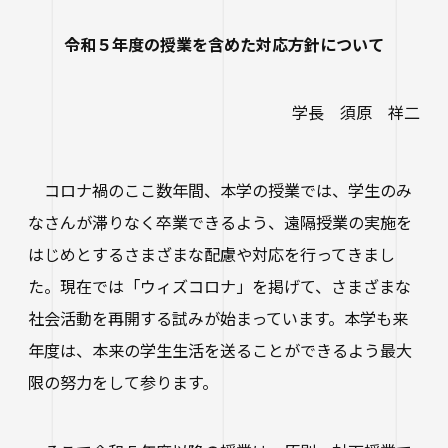
研究・社会連携
大学学章・ロゴ・学歌・応援歌
国際交流
教育学部
キャリアセンター
学費
令和５年度の授業を含めた対応方針について
教育研究上の目的・3つのポリシー
奨学金
国際交流
経営学部
関連サイト
教職教育推進センター
学び
情報公開
学費ローン
学長 須原 祥二
教員紹介
看護学部
講座案内・行事予定
グローバル教育センター（ランゲージプラザi
学校法人四天王寺学園
受験生の方
図書館
学生支援
-Talk）
コロナ禍のここ数年間、本学の授業では、学生のみ
数理・データサイエンス・AI教育プログラム
在学生の方
四天王寺大学の取り組み
人文社会学部（2023年度以前入学生）
あべのハルカスサテライトキャンパス
四天王寺高等学校／中学校
なさんが滞りなく卒業できるよう、遠隔授業の実施を
クラブ・サークル紹介
高等教育推進センター
留学体験VOICE
保護者の方
はじめとするさまざまな配慮や対応を行ってきまし
学校法人四天王寺学園 中長期計画
社会学部人間福祉学科（2026年度以前入学
クラス担任制
キャリア教育
仏教文化研究所
四天王寺東高等学校／中学校
卒業生の方
た。現在では「ウィズコロナ」を掲げて、さまざまな
生）
海外渡航プログラム
学生広報スタッフ
学生サポートフロア
社会活動を再開する試みが始まっています。本学も来
企業・一般の方
研究
免許・資格
四天王寺小学校
大学へのご寄付について
障害学生支援
年度は、本来の学生生活を送ることができるよう最大
経営学部（2026年度以前入学生）
キャンパスで国際交流
ご寄付をお考えの方へ
限の努力をして参ります。
保健センター
卒業生紹介
公正な研究活動の推進
四天王寺大学後援会
キャンパス・施設紹介
教職員サイト
大学院
留学希望者向け情報
学生相談室
外部研究費（科研費等）