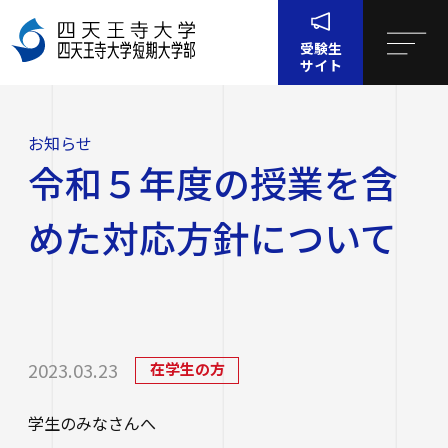
受験生
サイト
ホーム
お知らせ
令和５年度の授業を含めた対応方針について
お知らせ
四天王寺大学について
令和５年度の授業を含
四天王寺大学について
大学・大学院・短大
めた対応方針について
大学・大学院・短大
学生生活
四天王寺大学の概要
学生生活
就職・キャリア支援
文学部
学長挨拶
2023.03.23
在学生の方
建学の精神・学園訓
就職・キャリア支援
研究・社会連携
社会学部
学費・奨学金
学生のみなさんへ
沿革