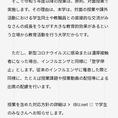
そこで令和５年度以降の授業は、原則、対面授業で
進路状況
四天王寺大学同窓会
交通アクセス
学生ポータルサイト
性の多様性についての基本方針
短期大学部
学内研究費
実施します。その理由は、本学は、対面の授業や課外
奨学金
キャンパスマップ・施設紹介
ハラスメントに関する相談
各種証明書の申請
活動における学生同士や教職員との直接的な交流がみ
研究倫理審査
人事採用ご担当の方へ
ハルカス大学
Webシラバス科目一覧
大学施設の貸出について
海外派遣の安全対策
なさんの成長をうながす大きな教育的効果があるとい
四天王寺大学公式SNS
生活支援
社会連携
う立場から教育活動を行う大学だからです。
卒業生の就職支援について
大学広報・報道関係
スクールバス
地域連携・研究推進センター
LINE
Instagram
YouTube
X
Facebook
ただし、新型コロナウイルスに感染または濃厚接触
大学広報
駐車場利用
者になった場合、インフルエンザと同様に「登学停
自治体・企業・団体との連携協定一覧
報道関係／取材等のお問い合わせ
止」とします。従来のインフルエンザに罹患した際と
学生寮
高大連携プログラム
同様に、たとえば授業課題や授業動画の配信等による
アルバイト紹介
みらい科学教育推進室
出席の配慮を行います。
落とし物・忘れ物
看護実践開発研究センター ～実施プログラム
学内で地震が発生したら
知的・人的資源の公開（講師派遣）
授業を含めた対応方針の詳細は
IBU.net
で学生
のみなさんへお知らせします。