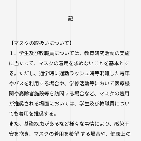
生涯学習・公開講座
記
オープンカレッジ
たいし塾
【マスクの取扱いについて】
公開シンポジウム
１．学生及び教職員については、教育研究活動の実施
その他の公開講座
に当たって、マスクの着用を求めないことを基本とす
る。ただし、通学時に通勤ラッシュ時等混雑した電車
やバスを利用する場合や、学修活動等において医療機
関や高齢者施設等を訪問する場合など、マスクの着用
が推奨される場面においては、学生及び教職員につい
ても着用を推奨する。
また、基礎疾患があるなど様々な事情により、感染不
安を抱き、マスクの着用を希望 する場合や、健康上の