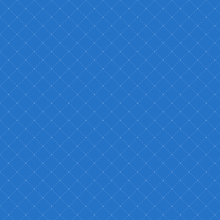
ャンパスツアー
入試説明
パス内の各施設を案内する、
入試のスケジュールや選抜方式につ