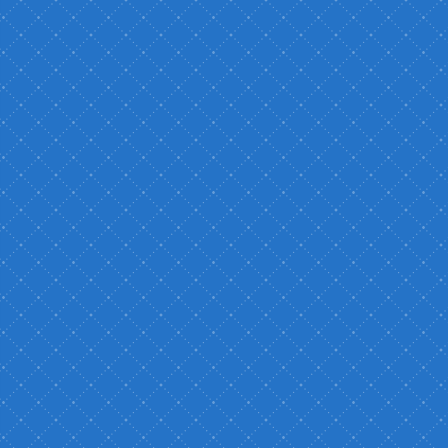
なんでも相談
ミニ授業
四天王寺大学ならではの
入学前の疑問や不安を