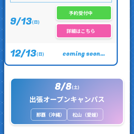
予約受付中
9
13
/
(日)
詳細はこちら
12
13
/
coming soon…
(日)
8
8
/
(土)
出張オープンキャンパス
那覇（沖縄）
松山（愛媛）