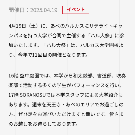
研究・社会連携
大学学章・ロゴ・学歌・応援歌
国際交流
教育学部
キャリアセンター
学費
開催日：2025.04.19
イベント
教育研究上の目的・3つのポリシー
奨学金
国際交流
経営学部
関連サイト
4月19日（土）に、あべのハルカスにサテライトキャ
教職教育推進センター
学び
情報公開
学費ローン
ンパスを持つ大学が合同で主催する「ハル大祭」に参
教員紹介
看護学部
講座案内・行事予定
加いたします。「ハル大祭」は、ハルカス大学開校よ
グローバル教育センター（ランゲージプラザi
学校法人四天王寺学園
受験生の方
図書館
学生支援
-Talk）
り、今年で11回目の開催となります。
数理・データサイエンス・AI教育プログラム
在学生の方
四天王寺大学の取り組み
人文社会学部（2023年度以前入学生）
あべのハルカスサテライトキャンパス
四天王寺高等学校／中学校
クラブ・サークル紹介
高等教育推進センター
留学体験VOICE
保護者の方
16階 空中庭園では、本学から和太鼓部、書道部、吹奏
学校法人四天王寺学園 中長期計画
社会学部人間福祉学科（2026年度以前入学
クラス担任制
キャリア教育
仏教文化研究所
四天王寺東高等学校／中学校
楽部で活動する多くの学生がパフォーマンスを行い、
卒業生の方
生）
海外渡航プログラム
学生広報スタッフ
学生サポートフロア
17階 SORANOSUでは本学スタッフによる大学紹介も
企業・一般の方
研究
免許・資格
四天王寺小学校
大学へのご寄付について
あります。週末を天王寺・あべのエリアでお過ごしの
障害学生支援
経営学部（2026年度以前入学生）
キャンパスで国際交流
ご寄付をお考えの方へ
方、ぜひ足をお運びいただけますと幸いです。皆さま
保健センター
卒業生紹介
公正な研究活動の推進
四天王寺大学後援会
キャンパス・施設紹介
のお越しをお待ちしております。
教職員サイト
大学院
留学希望者向け情報
学生相談室
外部研究費（科研費等）