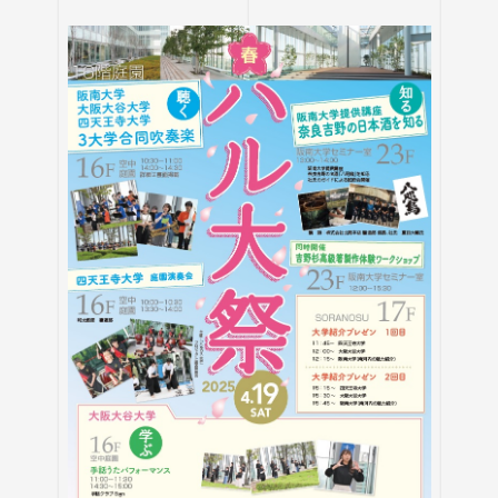
進路状況
四天王寺大学同窓会
交通アクセス
学生ポータルサイト
性の多様性についての基本方針
短期大学部
学内研究費
奨学金
キャンパスマップ・施設紹介
ハラスメントに関する相談
各種証明書の申請
研究倫理審査
人事採用ご担当の方へ
ハルカス大学
Webシラバス科目一覧
大学施設の貸出について
海外派遣の安全対策
四天王寺大学公式SNS
生活支援
社会連携
卒業生の就職支援について
大学広報・報道関係
スクールバス
地域連携・研究推進センター
LINE
Instagram
YouTube
X
Facebook
大学広報
駐車場利用
自治体・企業・団体との連携協定一覧
報道関係／取材等のお問い合わせ
学生寮
高大連携プログラム
アルバイト紹介
みらい科学教育推進室
落とし物・忘れ物
看護実践開発研究センター ～実施プログラム
学内で地震が発生したら
知的・人的資源の公開（講師派遣）