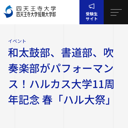
受験生
サイト
イベ
和太鼓部、書道部、吹奏楽部がパフォーマンス！ハルカス大学
ント
11周年記念 春「ハル大祭」
イベント
四天王寺大学について
和太鼓部、書道部、吹
四天王寺大学について
大学・大学院・短大
奏楽部がパフォーマン
大学・大学院・短大
学生生活
ス！ハルカス大学11周
四天王寺大学の概要
年記念 春「ハル大祭」
学生生活
就職・キャリア支援
文学部
学長挨拶
建学の精神・学園訓
就職・キャリア支援
研究・社会連携
社会学部
学費・奨学金
沿革