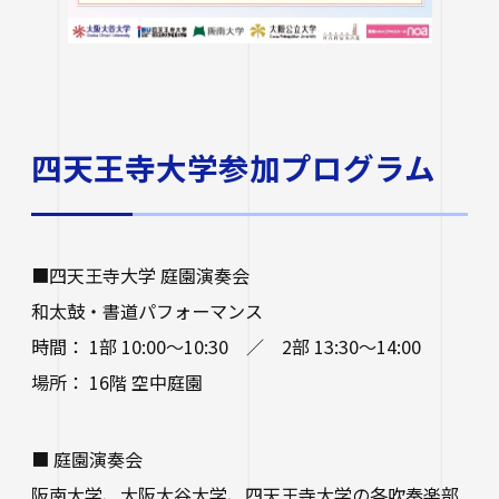
生涯学習・公開講座
オープンカレッジ
たいし塾
四天王寺大学参加プログラム
公開シンポジウム
その他の公開講座
■四天王寺大学 庭園演奏会
和太鼓・書道パフォーマンス
時間： 1部 10:00～10:30 ／ 2部 13:30～14:00
場所： 16階 空中庭園
■ 庭園演奏会
阪南大学、大阪大谷大学、四天王寺大学の各吹奏楽部