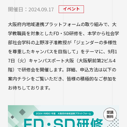
研究・社会連携
大学学章・ロゴ・学歌・応援歌
国際交流
教育学部
キャリアセンター
学費
開催日：2024.09.17
イベント
教育研究上の目的・3つのポリシー
奨学金
国際交流
経営学部
関連サイト
大阪府内地域連携プラットフォームの取り組みで、大
教職教育推進センター
学び
情報公開
学費ローン
学教職員を対象としたFD・SD研修を、本学から社会学
教員紹介
看護学部
講座案内・行事予定
部社会学科の上野淳子准教授が「ジェンダーの多様性
グローバル教育センター（ランゲージプラザi
学校法人四天王寺学園
受験生の方
図書館
学生支援
-Talk）
を尊重したキャンパスを目指して」をテーマに、9月1
数理・データサイエンス・AI教育プログラム
在学生の方
四天王寺大学の取り組み
人文社会学部（2023年度以前入学生）
あべのハルカスサテライトキャンパス
7日（火）キャンパスポート大阪（大阪駅前第2ビル4
四天王寺高等学校／中学校
クラブ・サークル紹介
高等教育推進センター
留学体験VOICE
保護者の方
階）で研修会を開催します。詳細、申込方法は以下の
学校法人四天王寺学園 中長期計画
社会学部人間福祉学科（2026年度以前入学
クラス担任制
キャリア教育
仏教文化研究所
四天王寺東高等学校／中学校
案内チラシをご覧いただき、皆様の積極的なご参加を
卒業生の方
生）
海外渡航プログラム
学生広報スタッフ
学生サポートフロア
お待ちしております。
企業・一般の方
研究
免許・資格
四天王寺小学校
大学へのご寄付について
障害学生支援
経営学部（2026年度以前入学生）
キャンパスで国際交流
ご寄付をお考えの方へ
保健センター
卒業生紹介
公正な研究活動の推進
四天王寺大学後援会
キャンパス・施設紹介
教職員サイト
大学院
留学希望者向け情報
学生相談室
外部研究費（科研費等）