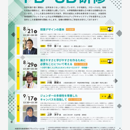
進路状況
四天王寺大学同窓会
交通アクセス
学生ポータルサイト
性の多様性についての基本方針
短期大学部
学内研究費
奨学金
キャンパスマップ・施設紹介
ハラスメントに関する相談
各種証明書の申請
研究倫理審査
卒業生及び就職先アンケートについて
ハルカス大学
Webシラバス科目一覧
大学施設の貸出について
海外派遣の安全対策
四天王寺大学公式SNS
生活支援
社会連携
卒業生の就職支援について
大学広報・報道関係
スクールバス
地域連携・研究推進センター
人事採用ご担当の方へ
LINE
Instagram
YouTube
X
Facebook
大学広報
駐車場利用
自治体・企業・団体との連携協定一覧
報道関係／取材等のお問い合わせ
学生寮
高大連携プログラム
アルバイト紹介
みらい科学教育推進室
落とし物・忘れ物
看護実践開発研究センター ～実施プログラム
学内で地震が発生したら
知的・人的資源の公開（講師派遣）