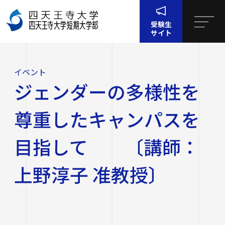
受験生
サイト
イベ
ジェンダーの多様性を尊重したキャンパスを目指して 〔講
ント
師：上野淳子 准教授〕
イベント
四天王寺大学について
ジェンダーの多様性を
四天王寺大学について
大学・大学院・短大
尊重したキャンパスを
大学・大学院・短大
学生生活
目指して 〔講師：
四天王寺大学の概要
上野淳子 准教授〕
学生生活
就職・キャリア支援
文学部
学長挨拶
建学の精神・学園訓
就職・キャリア支援
研究・社会連携
社会学部
学費・奨学金
沿革