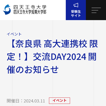
受験生
サイト
イベント
【奈良県 高大連携校 限定！】交流DAY2024 開催のお知らせ
イベント
四天王寺大学について
【奈良県 高大連携校 限
四天王寺大学について
大学・大学院・短大
定！】交流DAY2024 開
大学・大学院・短大
学生生活
催のお知らせ
四天王寺大学の概要
学生生活
就職・キャリア支援
文学部
学長挨拶
建学の精神・学園訓
就職・キャリア支援
研究・社会連携
社会学部
学費・奨学金
開催日：2024.03.11
イベント
沿革