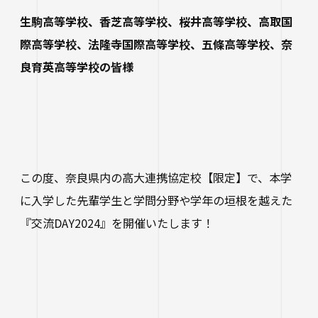
研究・社会連携
大学学章・ロゴ・学歌・応援歌
国際交流
教育学部
キャリアセンター
学費
生駒高等学校、香芝高等学校、桜井高等学校、高取国
教育研究上の目的・3つのポリシー
際高等学校、法隆寺国際高等学校、五條高等学校、奈
奨学金
国際交流
経営学部
関連サイト
教職教育推進センター
学び
良育英高等学校の皆様
情報公開
学費ローン
教員紹介
看護学部
講座案内・行事予定
グローバル教育センター（ランゲージプラザi
学校法人四天王寺学園
受験生の方
図書館
学生支援
-Talk）
数理・データサイエンス・AI教育プログラム
在学生の方
四天王寺大学の取り組み
人文社会学部（2023年度以前入学生）
あべのハルカスサテライトキャンパス
四天王寺高等学校／中学校
クラブ・サークル紹介
高等教育推進センター
留学体験VOICE
保護者の方
この度、奈良県内の高大連携協定校【限定】で、本学
学校法人四天王寺学園 中長期計画
社会学部人間福祉学科（2026年度以前入学
クラス担任制
キャリア教育
仏教文化研究所
四天王寺東高等学校／中学校
に入学した先輩学生と学問分野や学年の垣根を越えた
卒業生の方
生）
海外渡航プログラム
学生広報スタッフ
学生サポートフロア
『交流DAY2024』を開催いたします！
企業・一般の方
研究
免許・資格
四天王寺小学校
大学へのご寄付について
障害学生支援
経営学部（2026年度以前入学生）
キャンパスで国際交流
ご寄付をお考えの方へ
保健センター
卒業生紹介
公正な研究活動の推進
四天王寺大学後援会
キャンパス・施設紹介
教職員サイト
大学院
留学希望者向け情報
学生相談室
外部研究費（科研費等）