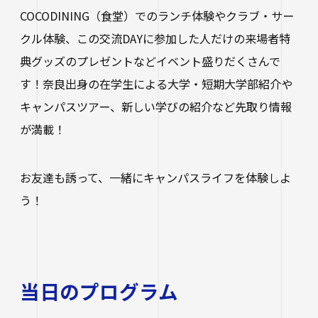
進路状況
四天王寺大学同窓会
交通アクセス
学生ポータルサイト
性の多様性についての基本方針
COCODINING（食堂）でのランチ体験やクラブ・サー
短期大学部
学内研究費
奨学金
クル体験、この交流DAYに参加した人だけの来場者特
キャンパスマップ・施設紹介
ハラスメントに関する相談
各種証明書の申請
研究倫理審査
人事採用ご担当の方へ
ハルカス大学
典グッズのプレゼントなどイベント盛りだくさんで
Webシラバス科目一覧
大学施設の貸出について
海外派遣の安全対策
す！奈良出身の在学生による大学・短期大学部紹介や
四天王寺大学公式SNS
生活支援
社会連携
卒業生の就職支援について
キャンパスツアー、新しい学びの紹介など先取り情報
大学広報・報道関係
が満載！
スクールバス
地域連携・研究推進センター
LINE
Instagram
YouTube
X
Facebook
大学広報
駐車場利用
自治体・企業・団体との連携協定一覧
お友達も誘って、一緒にキャンパスライフを体験しよ
報道関係／取材等のお問い合わせ
学生寮
高大連携プログラム
う！
アルバイト紹介
みらい科学教育推進室
落とし物・忘れ物
看護実践開発研究センター ～実施プログラム
学内で地震が発生したら
知的・人的資源の公開（講師派遣）
当日のプログラム