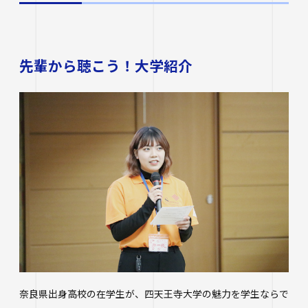
生涯学習・公開講座
オープンカレッジ
先輩から聴こう！大学紹介
たいし塾
公開シンポジウム
その他の公開講座
奈良県出身高校の在学生が、四天王寺大学の魅力を学生ならで