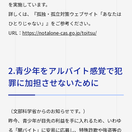
進路状況
四天王寺大学同窓会
を実施しています。
交通アクセス
学生ポータルサイト
性の多様性についての基本方針
短期大学部
学内研究費
奨学金
詳しくは、『孤独・孤立対策ウェブサイト「あなたは
キャンパスマップ・施設紹介
ハラスメントに関する相談
各種証明書の申請
研究倫理審査
卒業生及び就職先アンケートについて
ハルカス大学
ひとりじゃない」』をご参考ください。
Webシラバス科目一覧
大学施設の貸出について
海外派遣の安全対策
URL：
https://notalone-cas.go.jp/toitsu/
四天王寺大学公式SNS
生活支援
社会連携
卒業生の就職支援について
大学広報・報道関係
スクールバス
地域連携・研究推進センター
人事採用ご担当の方へ
LINE
Instagram
YouTube
X
Facebook
大学広報
駐車場利用
2.青少年をアルバイト感覚で犯
自治体・企業・団体との連携協定一覧
報道関係／取材等のお問い合わせ
学生寮
高大連携プログラム
罪に加担させないために
アルバイト紹介
みらい科学教育推進室
落とし物・忘れ物
看護実践開発研究センター ～実施プログラム
（文部科学省からのお知らせです。）
学内で地震が発生したら
知的・人的資源の公開（講師派遣）
昨今、青少年が目先の利益を手に入れるため、いわゆ
る「闇バイト」に安易に応募し、特殊詐欺や強盗等の