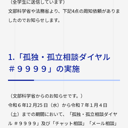
（全学生に送信しています）
研究・社会連携
大学学章・ロゴ・学歌・応援歌
国際交流
教育学部
キャリアセンター
学費
文部科学省や法務省より、下記4点の周知依頼がありま
教育研究上の目的・3つのポリシー
奨学金
したのでお知らせします。
国際交流
経営学部
関連サイト
教職教育推進センター
学び
情報公開
学費ローン
教員紹介
看護学部
講座案内・行事予定
グローバル教育センター（ランゲージプラザi
学校法人四天王寺学園
受験生の方
図書館
学生支援
-Talk）
1.「孤独・孤立相談ダイヤル
数理・データサイエンス・AI教育プログラム
在学生の方
四天王寺大学の取り組み
人文社会学部（2023年度以前入学生）
あべのハルカスサテライトキャンパス
四天王寺高等学校／中学校
クラブ・サークル紹介
＃９９９９」の実施
高等教育推進センター
留学体験VOICE
保護者の方
学校法人四天王寺学園 中長期計画
社会学部人間福祉学科（2026年度以前入学
クラス担任制
キャリア教育
仏教文化研究所
四天王寺東高等学校／中学校
卒業生の方
生）
海外渡航プログラム
学生広報スタッフ
学生サポートフロア
企業・一般の方
研究
免許・資格
（文部科学省からのお知らせです。）
四天王寺小学校
大学へのご寄付について
障害学生支援
経営学部（2026年度以前入学生）
キャンパスで国際交流
令和６年12 月25 日（水）から令和７年１月４日
ご寄付をお考えの方へ
保健センター
卒業生紹介
公正な研究活動の推進
四天王寺大学後援会
（土）までの期間において、「孤独・孤立相談ダイヤ
キャンパス・施設紹介
教職員サイト
大学院
留学希望者向け情報
学生相談室
ル ＃９９９９」及び「チャット相談」「メール相談」
外部研究費（科研費等）