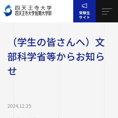
受験生
サイト
ホーム
（学生の皆さんへ）文部科学省等からお知らせ
（学生の皆さんへ）文
四天王寺大学について
部科学省等からお知ら
四天王寺大学について
大学・大学院・短大
せ
大学・大学院・短大
学生生活
四天王寺大学の概要
学生生活
就職・キャリア支援
文学部
学長挨拶
建学の精神・学園訓
就職・キャリア支援
2024.12.25
研究・社会連携
社会学部
学費・奨学金
沿革