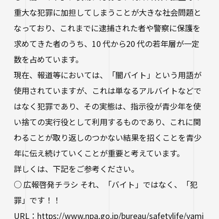
生涯学習・公開講座
重大な犯罪に加担してしまうことが大きな社会問題と
なっており、これまでに逮捕された者や警察に保護を
オープンカレッジ
求めてきた者のうち、10 代から20 代の若年層が一定
たいし塾
数を占めています。
公開シンポジウム
現在、報道等においては、「闇バイト」という用語が
使用されていますが、これは単なるアルバイトなどで
その他の公開講座
はなく犯罪であり、その実態は、指示役が青少年を使
い捨ての実行役として利用するものであり、これに関
わることが取り返しのつかない結果を招くことを青少
年に伝え続けていくことが重要と考えています。
詳しくは、下記をご参考ください。
○ 広報啓発チラシ それ、「バイト」ではなく、「犯
罪」です！！
URL：
https://www.npa.go.jp/bureau/safetylife/yami