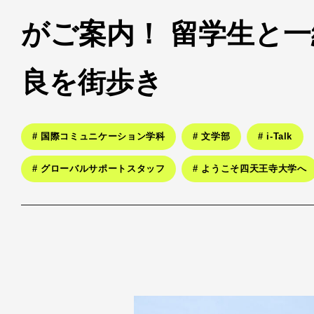
がご案内！ 留学生と
良を街歩き
# 国際コミュニケーション学科
# 文学部
# i-Talk
# グローバルサポートスタッフ
# ようこそ四天王寺大学へ