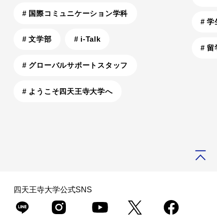
が案内する奈良ツアー
# 国際コミュニケーション学科
# 
# 文学部
# i-Talk
# 留
# グローバルサポートスタッフ
# ようこそ四天王寺大学へ
ホー
国際・留
祭りを通した文化体験、「藤井寺だんじり祭」に
ム
学
留学生が参加
四天王寺大学公式SNS