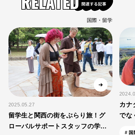
RELATED
学
国際・留学
2024.
カナ
2025.05.27
だ
留学生と関西の街をぶらり旅！グ
でな
ローバルサポートスタッフの学生
# 