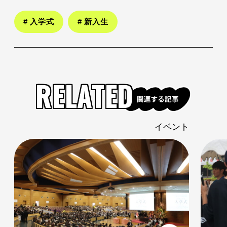
# 入学式
# 新入生
RELATED
ト
イベント