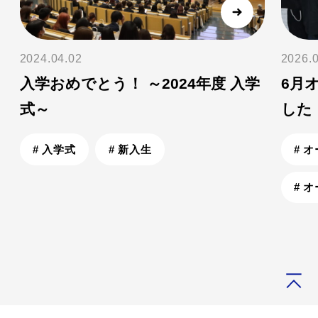
2024.04.02
2026.
入学おめでとう！ ～2024年度 入学
6月
式～
した
# 入学式
# 新入生
# 
# 
ホーム
イベント
ハル大祭に参加しました！