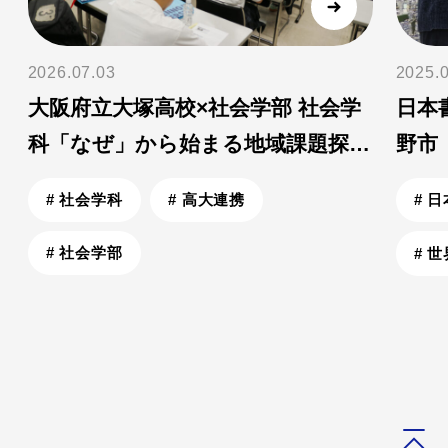
2026.07.03
2025.
大阪府立大塚高校×社会学部 社会学
日本
を
科「なぜ」から始まる地域課題探究
野市
プロジェクト始動！【前編】
がい
# 社会学科
# 高大連携
# 
習～
# 社会学部
# 
ホー
学
奈良県立法隆寺国際高校×文学部 国際コミュニケーション
ム
び
学科「奈良を発信！ポスタープレゼンテーション」