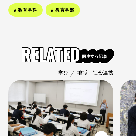
# 教育学科
# 教育学部
RELATED
携
学び
地域・社会連携