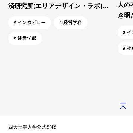
人の
済研究所(エリアデザイン・ラボ)」
士
き明
誕生！地域の未来を創る「共創プ
# インタビュー
# 経営学科
奈先
ラットフォーム」とは？
# 
# 経営学部
# 
ホー
好奇心のままに突き進めば、保育士になる夢も、留学す
人
ム
る夢もきっと叶う。
四天王寺大学公式SNS