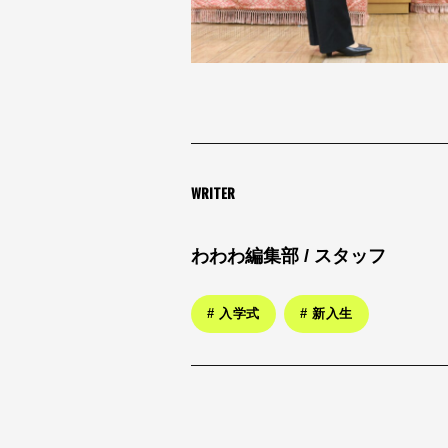
WRITER
わわわ編集部 / スタッフ
# 入学式
# 新入生