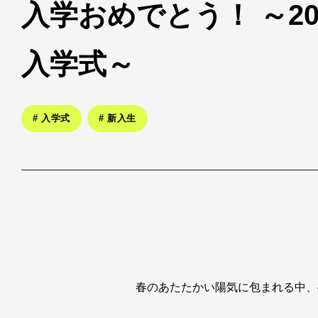
入学おめでとう！ ～20
入学式～
# 入学式
# 新入生
春のあたたかい陽気に包まれる中、