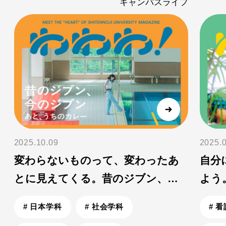
フ
キャンパスライフ
2025.10.09
2025.
変わらないものって、変わったあ
自分
とに見えてくる。昔のジブン、今
よう
のジブン【わわわDM vol.09】
エスト
# 日本学科
# 社会学科
# 