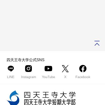
400人以上が所属する巨大組織とは？オープンキャ
ホー
キャンパ
ンパススタッフの正体に迫る！【わわわDM vol.0
ム
スライフ
2】
四天王寺大学公式SNS
LINE
Instagram
YouTube
X
Facebook