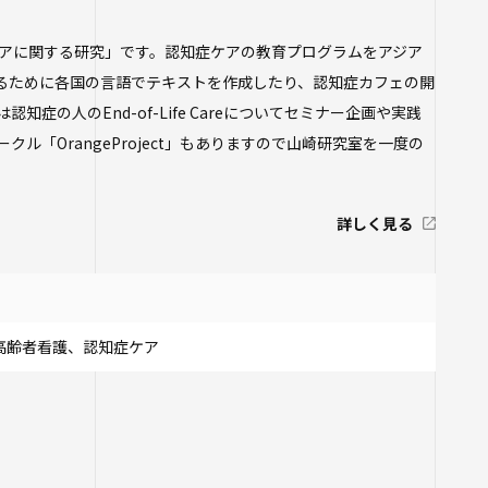
学生ポータルサイト
寺学園 中長期計画
生）
各種証明書の申請
アに関する研究」です。認知症ケアの教育プログラムをアジア
フ
26年度以前入学
するために各国の言語でテキストを作成したり、認知症カフェの開
について
いての基本方針
四天王寺大学公式SNS
症の人のEnd-of-Life Careについてセミナー企画や実践
職先アンケート
関する相談
ル「OrangeProject」もありますので山崎研究室を一度の
設紹介
推進センター
団体との連携協定
支援について
詳しく見る
ラム
プ・施設紹介
当の方へ
推進室
について
ス科目一覧
究センター ～実施
関係
高齢者看護、認知症ケア
の公開（講師派
物
生したら
等のお問い合わせ
講座