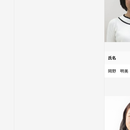
氏名
岡野 明美