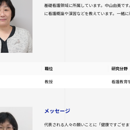
オープンカレッ
基礎看護領域に所属しています。中山由美です
に看護概論や演習などを教えています。一緒に
たいし塾
公開シンポジウ
その他の公開講
職位
研究分野
教授
看護教育
メッセージ
代表される人々の願いことに「健康ですごせま