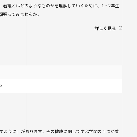
ジ
。看護とはどのようなものかを理解していくために、1・2年生
頑張ってみませんか。
ム
詳しく見る
座
学
すように」があります。その健康に関して学ぶ学問の１つが看