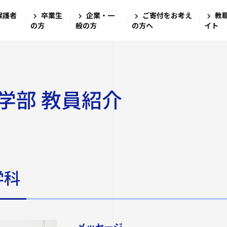
保護者
卒業生
企業・一
ご寄付をお考え
教
四天王寺大
大学・大学
学生生活
就職・キャ
研究・社会
国際交流
学校法人四天
の方
般の方
の方へ
イト
四天王寺高等
四天王寺大学の
学費・奨学金
学び
文学部
キャリアセン
グローバル教
ンゲージプラザi
四天王寺東高
社会学部
教職教育推進
学長挨拶
学費
図書館
学部 教員紹介
留学体験VOIC
数理・データサ
建学の精神・学
奨学金
ログラム
教育学部
講座案内・行
四天王寺小学
沿革
学費ローン
海外渡航プロ
高等教育推進セ
大学学章・ロゴ
経営学部
あべのハルカ
仏教文化研究所
四天王寺大学
学生支援
キャンパス
キャンパスで
教育研究上の目
看護学部
情報公開
研究
四天王寺大学
クラブ・サーク
学科
キャリア教育
留学希望者向
教員紹介
クラス担任制
人文社会学部（
公正な研究活動
ハルカス大学
入学生）
免許・資格
奨学金
学生サポートフ
四天王寺大学の
外部研究費（科
障害学生支援
メッセージ
社会学部人間福
卒業生紹介
学内研究費
海外派遣の安