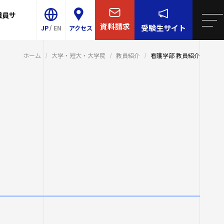
職員サ
学について
院・短大
リア支援
連携
王寺学園
四天王寺大学について
資料請求
受験生
サイト
JP
EN
アクセス
学校／中学校
大学・大学院・短大
概要
ター
育センター（ラ
ホーム
大学・短大・大学院
教員紹介
看護学部 教員紹介
Shitennoji University
-Talk）
等学校／中学校
学生生活
センター
E
イエンス・AI教育プ
園訓
就職・キャリア支援
事予定
校
グラム
ンター
研究・社会連携
・学歌・応援歌
スサテライト
後援会
国際交流
的・3つのポリシー
国際交流
同窓会
ル紹介
け情報
関連サイト
2023年度以前
の推進
ロア
取り組み
研費等）
祉学科（2026
全対策