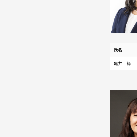
氏名
亀井 縁