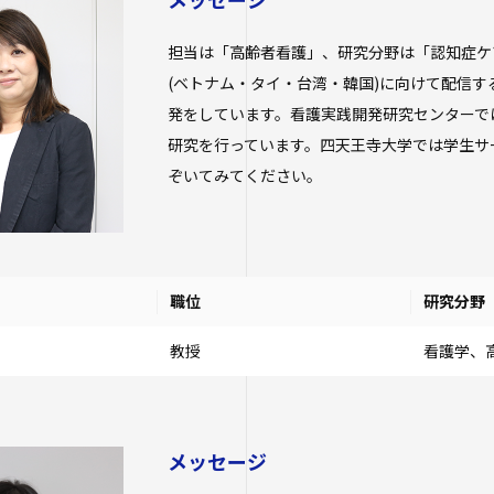
学校法人四天王
保健センター
年度以前入学
研究倫理審査
担当は「高齢者看護」、研究分野は「認知症ケ
学生広報スタッ
学生相談室
進路状況
経営学部（20
(ベトナム・タイ・台湾・韓国)に向けて配信
大学へのご寄付
性の多様性につ
社会連携
生）
発をしています。看護実践開発研究センターでは認知
卒業生及び就
ハラスメントに
について
研究を行っています。四天王寺大学では学生サーク
キャンパス・施
地域連携・研究
大学院
ぞいてみてください。
生活支援
自治体・企業・
卒業生の就職
一覧
交通アクセス
短期大学部
高大連携プログ
キャンパスマッ
スクールバス
人事採用ご担
みらい科学教育
大学施設の貸出
駐車場利用
Webシラバ
職位
研究分野
看護実践開発研
学生寮
プログラム
大学広報・報道
教授
看護学、
アルバイト紹介
知的・人的資源
遣）
落とし物・忘れ
大学広報
学内で地震が発
報道関係／取材
生涯学習・公開
メッセージ