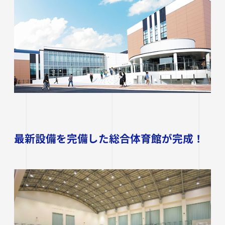
研究・社会連携
大学学章・ロゴ・学歌・応援歌
国際交流
教育学部
キャリアセンター
学費
教育研究上の目的・3つのポリシー
奨学金
国際交流
経営学部
関連サイト
教職教育推進センター
学び
情報公開
学費ローン
教員紹介
看護学部
講座案内・行事予定
グローバル教育センター（ランゲージプラザi
学校法人四天王寺学園
受験生の方
図書館
学生支援
-Talk）
数理・データサイエンス・AI教育プログラム
在学生の方
四天王寺大学の取り組み
人文社会学部（2023年度以前入学生）
あべのハルカスサテライトキャンパス
四天王寺高等学校／中学校
クラブ・サークル紹介
高等教育推進センター
留学体験VOICE
保護者の方
学校法人四天王寺学園 中長期計画
社会学部人間福祉学科（2026年度以前入学
クラス担任制
キャリア教育
最新設備を完備した総合体育館が完成！
仏教文化研究所
四天王寺東高等学校／中学校
卒業生の方
生）
海外渡航プログラム
学生広報スタッフ
学生サポートフロア
企業・一般の方
研究
免許・資格
四天王寺小学校
大学へのご寄付について
障害学生支援
経営学部（2026年度以前入学生）
キャンパスで国際交流
ご寄付をお考えの方へ
保健センター
卒業生紹介
公正な研究活動の推進
四天王寺大学後援会
キャンパス・施設紹介
教職員サイト
短期大学部
留学希望者向け情報
学生相談室
外部研究費（科研費等）