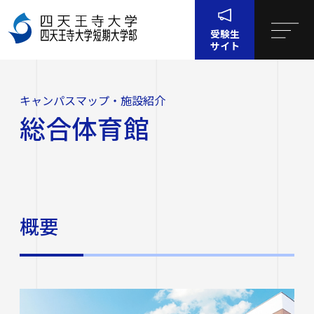
受験生
サイト
ホー
四天王寺大学につ
キャンパスマップ・施設
総合体育
ム
いて
紹介
館
キャンパスマップ・施設紹介
四天王寺大学について
総合体育館
四天王寺大学について
大学・大学院・短大
大学・大学院・短大
学生生活
四天王寺大学の概要
概要
学生生活
就職・キャリア支援
文学部
学長挨拶
建学の精神・学園訓
就職・キャリア支援
研究・社会連携
社会学部
学費・奨学金
沿革