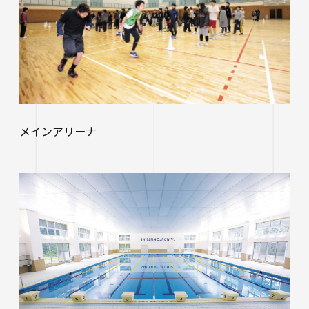
進路状況
四天王寺大学同窓会
交通アクセス
学生ポータルサイト
性の多様性についての基本方針
大学院
学内研究費
奨学金
キャンパスマップ・施設紹介
ハラスメントに関する相談
各種証明書の申請
研究倫理審査
卒業生及び就職先アンケートについて
ハルカス大学
Webシラバス科目一覧
大学施設の貸出について
海外派遣の安全対策
四天王寺大学公式SNS
生活支援
社会連携
卒業生の就職支援について
大学広報・報道関係
スクールバス
メインアリーナ
地域連携・研究推進センター
人事採用ご担当の方へ
LINE
Instagram
YouTube
X
Facebook
大学広報
駐車場利用
自治体・企業・団体との連携協定一覧
報道関係／取材等のお問い合わせ
学生寮
高大連携プログラム
アルバイト紹介
みらい科学教育推進室
落とし物・忘れ物
看護実践開発研究センター ～実施プログラム
学内で地震が発生したら
知的・人的資源の公開（講師派遣）